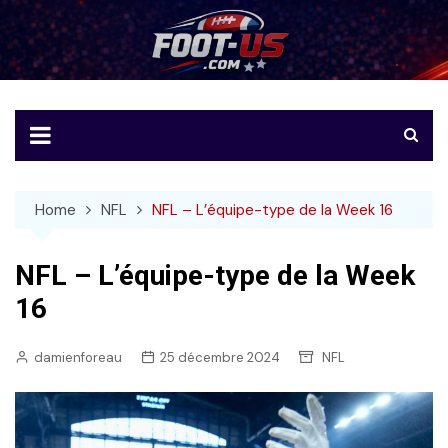
Skip
to
Foot-US
Le football américain en français
content
Home
NFL
NFL – L’équipe-type de la Week 16
NFL – L’équipe-type de la Week
16
damienforeau
25 décembre 2024
NFL