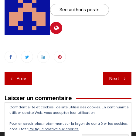
See author's posts
Navigation
Prev
Next
de
Laisser un commentaire
l’article
Confidentialité et cookies : ce site utilise des cookies. En continuant à
Vous devez
vous connecter
pour publier un commentaire.
utiliser ce site Web, vous acceptez leur utilisation.
Pour en savoir plus, notamment sur la façon de contrôler les cookies,
consultez :
Politique relative aux cookies