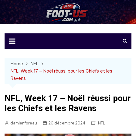
Skip
to
Foot-US
Le football américain en français
content
Home
NFL
NFL, Week 17 – Noël réussi pour les Chiefs et les
Ravens
NFL, Week 17 – Noël réussi pour
les Chiefs et les Ravens
damienforeau
26 décembre 2024
NFL