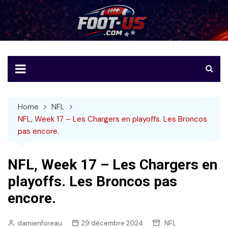
Skip
to
Foot-US
Le football américain en français
content
Home
NFL
NFL, Week 17 – Les Chargers en playoffs. Les Broncos
pas encore.
NFL, Week 17 – Les Chargers en
playoffs. Les Broncos pas
encore.
damienforeau
29 décembre 2024
NFL