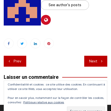
See author's posts
Navigation
Prev
Next
de
Laisser un commentaire
l’article
Confidentialité et cookies : ce site utilise des cookies. En continuant à
Vous devez
vous connecter
pour publier un commentaire.
utiliser ce site Web, vous acceptez leur utilisation.
Pour en savoir plus, notamment sur la façon de contrôler les cookies,
consultez :
Politique relative aux cookies