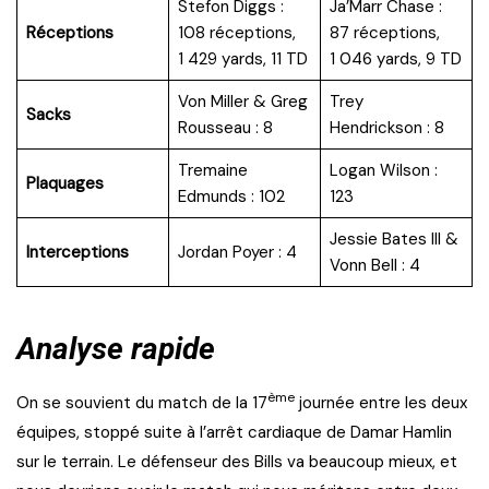
Stefon Diggs :
Ja’Marr Chase :
Réceptions
108 réceptions,
87 réceptions,
1 429 yards, 11 TD
1 046 yards, 9 TD
Von Miller & Greg
Trey
Sacks
Rousseau : 8
Hendrickson : 8
Tremaine
Logan Wilson :
Plaquages
Edmunds : 102
123
Jessie Bates III &
Interceptions
Jordan Poyer : 4
Vonn Bell : 4
Analyse rapide
ème
On se souvient du match de la 17
journée entre les deux
équipes, stoppé suite à l’arrêt cardiaque de Damar Hamlin
sur le terrain. Le défenseur des Bills va beaucoup mieux, et