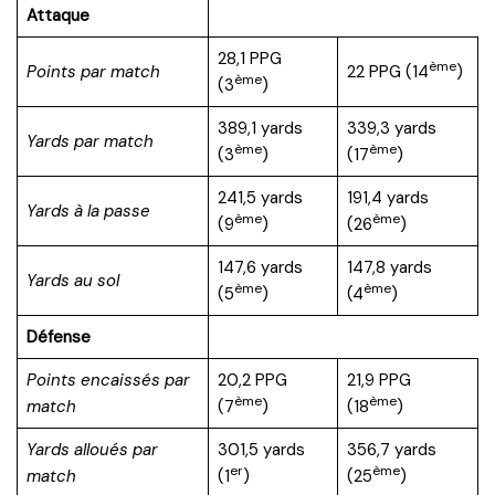
Attaque
28,1 PPG
ème
Points par match
22 PPG (14
)
ème
(3
)
389,1 yards
339,3 yards
Yards par match
ème
ème
(3
)
(17
)
241,5 yards
191,4 yards
Yards à la passe
ème
ème
(9
)
(26
)
147,6 yards
147,8 yards
Yards au sol
ème
ème
(5
)
(4
)
Défense
Points encaissés par
20,2 PPG
21,9 PPG
ème
ème
match
(7
)
(18
)
Yards alloués par
301,5 yards
356,7 yards
er
ème
match
(1
)
(25
)