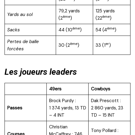
79,2 yards
125 yards
Yards au sol
ème
ème
(2
)
(22
)
ème
ème
Sacks
44 (10
)
54 (4
)
Pertes de balle
ème
er
30 (2
)
33 (1
)
forcées
Les joueurs leaders
49ers
Cowboys
Brock Purdy :
Dak Prescott :
Passes
1 374 yards, 13 TD
2 860 yards, 23
– 4 INT
TD – 15 INT
Christian
Tony Pollard :
Courses
McCaffrey : 746