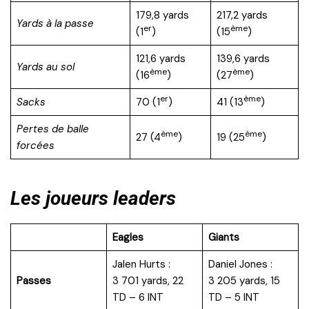
179,8 yards
217,2 yards
Yards à la passe
er
ème
(1
)
(15
)
121,6 yards
139,6 yards
Yards au sol
ème
ème
(16
)
(27
)
er
ème
Sacks
70 (1
)
41 (13
)
Pertes de balle
ème
ème
27 (4
)
19 (25
)
forcées
Les joueurs leaders
Eagles
Giants
Jalen Hurts :
Daniel Jones :
Passes
3 701 yards, 22
3 205 yards, 15
TD – 6 INT
TD – 5 INT