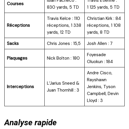
Isiah Pacheco :
Travis Etienne :
Courses
830 yards, 5 TD
1 125 yards, 5 TD
Travis Kelce : 110
Christian Kirk : 84
Réceptions
réceptions, 1 338
réceptions, 1 108
yards, 12 TD
yards, 8 TD
Sacks
Chris Jones : 15,5
Josh Allen : 7
Foyesade
Plaquages
Nick Bolton : 180
Oluokun : 184
Andre Cisco,
Rayshawn
L’Jarius Sneed &
Interceptions
Jenkins, Tyson
Juan Thornhill : 3
Campbell, Devin
Lloyd : 3
Analyse rapide