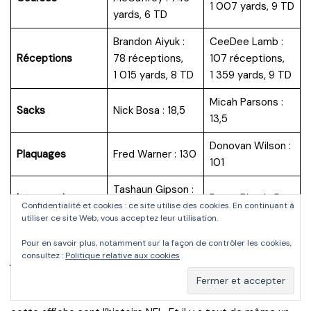
1 007 yards, 9 TD
yards, 6 TD
Brandon Aiyuk :
CeeDee Lamb :
Réceptions
78 réceptions,
107 réceptions,
1 015 yards, 8 TD
1 359 yards, 9 TD
Micah Parsons :
Sacks
Nick Bosa : 18,5
13,5
Donovan Wilson :
Plaquages
Fred Warner : 130
101
Tashaun Gipson :
Interceptions
Daron Bland : 5
5
Confidentialité et cookies : ce site utilise des cookies. En continuant à
utiliser ce site Web, vous acceptez leur utilisation.
Pour en savoir plus, notamment sur la façon de contrôler les cookies,
Analyse rapide
consultez :
Politique relative aux cookies
Même si la rivalité est un peu moins forte actuellement,