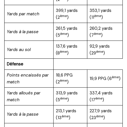
399,1 yards
353,1 yards
Yards par match
ème
ème
(2
)
(11
)
261,5 yards
260,2 yards
Yards à la passe
ème
ème
(5
)
(7
)
137,6 yards
92,9 yards
Yards au sol
ème
ème
(8
)
(29
)
Défense
Points encaissés par
18,6 PPG
ème
19,9 PPG (6
)
ème
match
(2
)
Yards alloués par
313,9 yards
337,4 yards
ème
ème
match
(5
)
(17
)
213,1 yards
227,9 yards
Yards à la passe
ème
ème
(13
)
(23
)