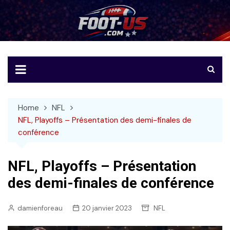
Skip
to
Foot-US
Le football américain en français
content
Home
NFL
NFL, Playoffs – Présentation des demi-finales de
conférence
NFL, Playoffs – Présentation
des demi-finales de conférence
damienforeau
20 janvier 2023
NFL