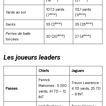
(18
)
(27
)
107,2 yards
112,1 yards
Yards au sol
ème
ème
(7
)
(11
)
ème
ème
Sacks
55 (2
)
35 (25
)
Pertes de balle
ème
ème
20 (20
)
27 (4
)
forcées
Les joueurs leaders
Chiefs
Jaguars
Patrick
Trevor Lawrence :
Mahomes : 5 250
Passes
4 113 yards, 25 TD
yards, 41 TD – 12
– 8 INT
INT