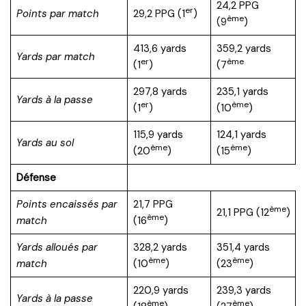
24,2 PPG
er
Points par match
29,2 PPG (1
)
ème
(9
)
413,6 yards
359,2 yards
Yards par match
er
ème
(1
)
(7
297,8 yards
235,1 yards
Yards à la passe
er
ème
(1
)
(10
)
115,9 yards
124,1 yards
Yards au sol
ème
ème
(20
)
(15
)
Défense
Points encaissés par
21,7 PPG
ème
21,1 PPG (12
)
ème
match
(16
)
Yards alloués par
328,2 yards
351,4 yards
ème
ème
match
(10
)
(23
)
220,9 yards
239,3 yards
Yards à la passe
ème
ème