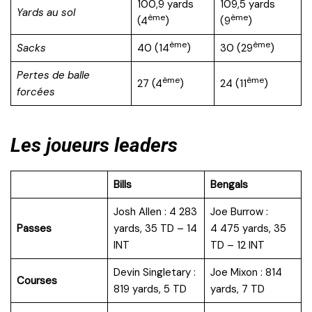
100,9 yards
109,5 yards
Yards au sol
ème
ème
(4
)
(9
)
ème
ème
Sacks
40 (14
)
30 (29
)
Pertes de balle
ème
ème
27 (4
)
24 (11
)
forcées
Les joueurs leaders
Bills
Bengals
Josh Allen : 4 283
Joe Burrow :
Passes
yards, 35 TD – 14
4 475 yards, 35
INT
TD – 12 INT
Devin Singletary :
Joe Mixon : 814
Courses
819 yards, 5 TD
yards, 7 TD