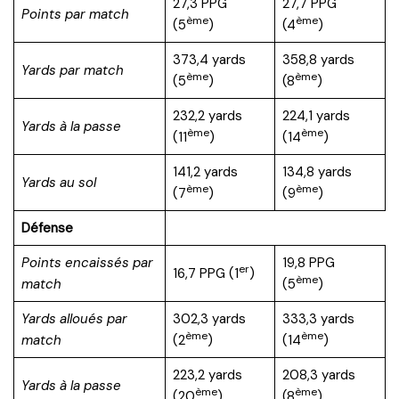
27,3 PPG
27,7 PPG
Points par match
ème
ème
(5
)
(4
)
373,4 yards
358,8 yards
Yards par match
ème
ème
(5
)
(8
)
232,2 yards
224,1 yards
Yards à la passe
ème
ème
(11
)
(14
)
141,2 yards
134,8 yards
Yards au sol
ème
ème
(7
)
(9
)
Défense
Points encaissés par
19,8 PPG
er
16,7 PPG (1
)
ème
match
(5
)
Yards alloués par
302,3 yards
333,3 yards
ème
ème
match
(2
)
(14
)
223,2 yards
208,3 yards
Yards à la passe
ème
ème
(20
)
(8
)