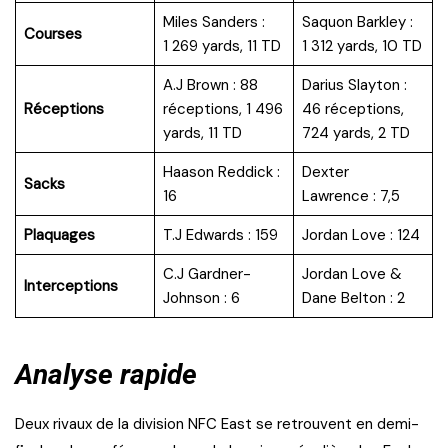
Miles Sanders :
Saquon Barkley :
Courses
1 269 yards, 11 TD
1 312 yards, 10 TD
A.J Brown : 88
Darius Slayton :
Réceptions
réceptions, 1 496
46 réceptions,
yards, 11 TD
724 yards, 2 TD
Haason Reddick :
Dexter
Sacks
16
Lawrence : 7,5
Plaquages
T.J Edwards : 159
Jordan Love : 124
C.J Gardner-
Jordan Love &
Interceptions
Johnson : 6
Dane Belton : 2
Analyse rapide
Deux rivaux de la division NFC East se retrouvent en demi-