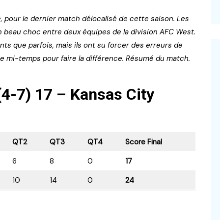
 pour le dernier match délocalisé de cette saison. Les
n beau choc entre deux équipes de la division AFC West.
ts que parfois, mais ils ont su forcer des erreurs de
me mi-temps pour faire la différence. Résumé du match.
4-7) 17 – Kansas City
QT2
QT3
QT4
Score Final
6
8
0
17
10
14
0
24