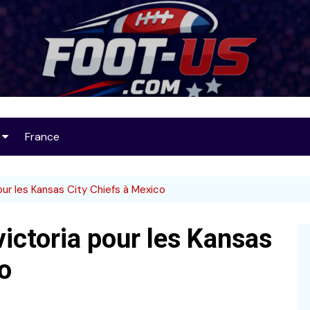
Foot-US
France
op 25
our les Kansas City Chiefs à Mexico
ictoria pour les Kansas
32
o