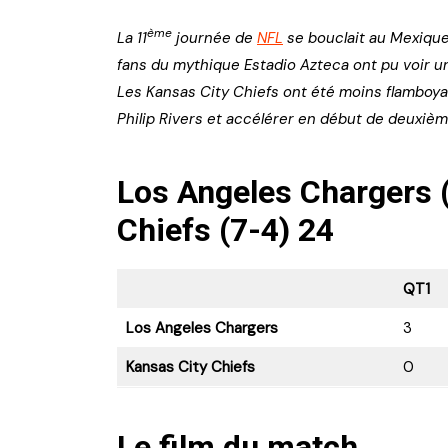
ème
La 11
journée de
NFL
se bouclait au Mexique,
fans du mythique Estadio Azteca ont pu voir u
Les Kansas City Chiefs ont été moins flamboyan
Philip Rivers et accélérer en début de deuxiè
Los Angeles Chargers (
Chiefs (7-4) 24
QT1
Los Angeles Chargers
3
Kansas City Chiefs
0
Le film du match