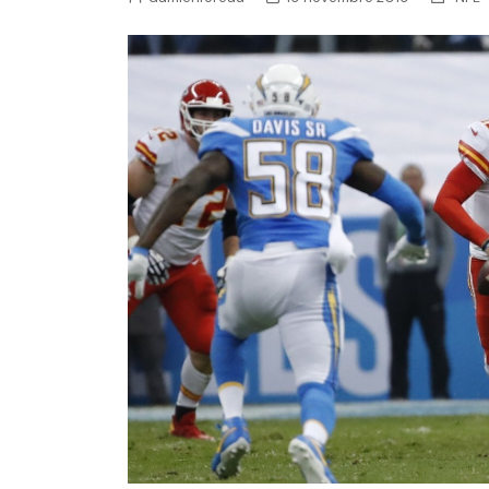
NFL – Power Rankings
Pronostics et paris NFL 
Super Bowl LIX
Histoire et Légendes