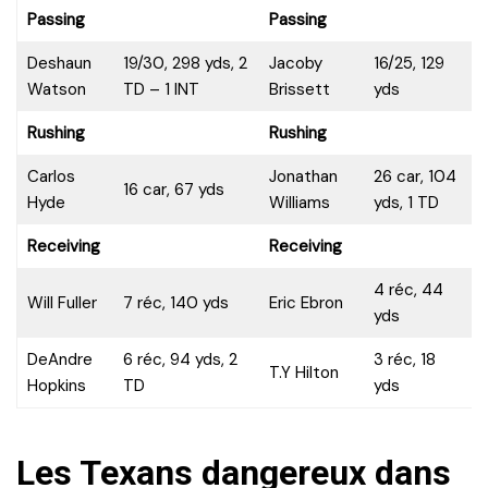
Passing
Passing
Deshaun
19/30, 298 yds, 2
Jacoby
16/25, 129
Watson
TD – 1 INT
Brissett
yds
Rushing
Rushing
Carlos
Jonathan
26 car, 104
16 car, 67 yds
Hyde
Williams
yds, 1 TD
Receiving
Receiving
4 réc, 44
Will Fuller
7 réc, 140 yds
Eric Ebron
yds
DeAndre
6 réc, 94 yds, 2
3 réc, 18
T.Y Hilton
Hopkins
TD
yds
Les Texans dangereux dans