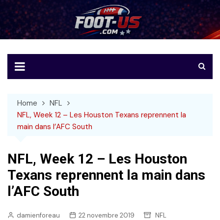
Skip
to
Foot-US
Le football américain en français
content
Home
NFL
NFL, Week 12 – Les Houston Texans reprennent la
main dans l’AFC South
NFL, Week 12 – Les Houston
Texans reprennent la main dans
l’AFC South
damienforeau
22 novembre 2019
NFL