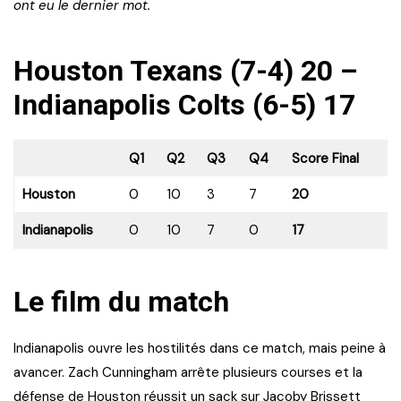
ont eu le dernier mot.
Houston Texans (7-4) 20 –
Indianapolis Colts (6-5) 17
Q1
Q2
Q3
Q4
Score Final
Houston
0
10
3
7
20
Indianapolis
0
10
7
0
17
Le film du match
Indianapolis ouvre les hostilités dans ce match, mais peine à
avancer. Zach Cunningham arrête plusieurs courses et la
défense de Houston réussit un sack sur Jacoby Brissett