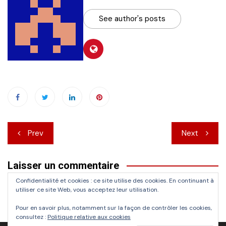
See author's posts
Navigation
Prev
Next
de
Laisser un commentaire
l’article
Confidentialité et cookies : ce site utilise des cookies. En continuant à
Vous devez
vous connecter
pour publier un commentaire.
utiliser ce site Web, vous acceptez leur utilisation.
Pour en savoir plus, notamment sur la façon de contrôler les cookies,
consultez :
Politique relative aux cookies