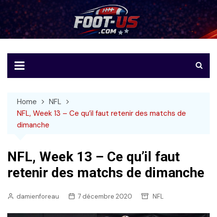
Skip
to
Foot-US
Le football américain en français
content
Home
NFL
NFL, Week 13 – Ce qu’il faut retenir des matchs de
dimanche
NFL, Week 13 – Ce qu’il faut
retenir des matchs de dimanche
damienforeau
7 décembre 2020
NFL