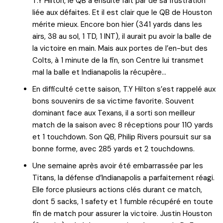
T.Y Hilton, le QB a ensuite fait par de sa frustration
liée aux défaites. Et il est clair que le QB de Houston
mérite mieux. Encore bon hier (341 yards dans les
airs, 38 au sol, 1 TD, 1 INT), il aurait pu avoir la balle de
la victoire en main. Mais aux portes de l’en-but des
Colts, à 1 minute de la fin, son Centre lui transmet
mal la balle et Indianapolis la récupère…
En difficulté cette saison, T.Y Hilton s’est rappelé aux
bons souvenirs de sa victime favorite. Souvent
dominant face aux Texans, il a sorti son meilleur
match de la saison avec 8 réceptions pour 110 yards
et 1 touchdown. Son QB, Philip Rivers poursuit sur sa
bonne forme, avec 285 yards et 2 touchdowns.
Une semaine après avoir été embarrassée par les
Titans, la défense d’Indianapolis a parfaitement réagi.
Elle force plusieurs actions clés durant ce match,
dont 5 sacks, 1 safety et 1 fumble récupéré en toute
fin de match pour assurer la victoire. Justin Houston