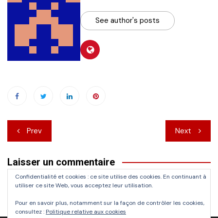
See author's posts
Navigation
Prev
Next
de
Laisser un commentaire
l’article
Confidentialité et cookies : ce site utilise des cookies. En continuant à
Vous devez
vous connecter
pour publier un commentaire.
utiliser ce site Web, vous acceptez leur utilisation.
Pour en savoir plus, notamment sur la façon de contrôler les cookies,
consultez :
Politique relative aux cookies