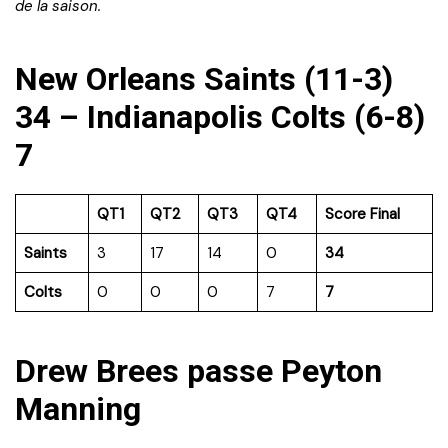
de la saison.
New Orleans Saints (11-3)
34 – Indianapolis Colts (6-8)
7
QT1
QT2
QT3
QT4
Score Final
Saints
3
17
14
0
34
Colts
0
0
0
7
7
Drew Brees passe Peyton
Manning