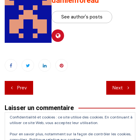
damienforeau
See author's posts
Navigation
Prev
Next
de
Laisser un commentaire
l’article
Confidentialité et cookies : ce site utilise des cookies. En continuant à
Vous devez
vous connecter
pour publier un commentaire.
utiliser ce site Web, vous acceptez leur utilisation.
Pour en savoir plus, notamment sur la façon de contrôler les cookies,
consultez :
Politique relative aux cookies