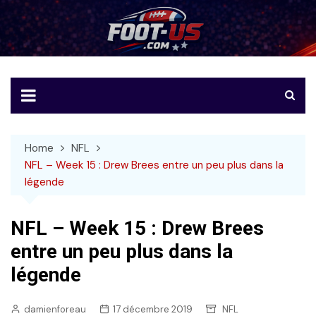
Skip
to
Foot-US
Le football américain en français
content
Home
NFL
NFL – Week 15 : Drew Brees entre un peu plus dans la
légende
NFL – Week 15 : Drew Brees
entre un peu plus dans la
légende
damienforeau
17 décembre 2019
NFL