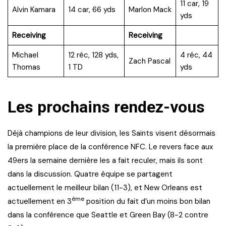
11 car, 19
Alvin Kamara
14 car, 66 yds
Marlon Mack
yds
Receiving
Receiving
Michael
12 réc, 128 yds,
4 réc, 44
Zach Pascal
Thomas
1 TD
yds
Les prochains rendez-vous
Déjà champions de leur division, les Saints visent désormais
la première place de la conférence NFC. Le revers face aux
49ers la semaine dernière les a fait reculer, mais ils sont
dans la discussion. Quatre équipe se partagent
actuellement le meilleur bilan (11-3), et New Orleans est
ème
actuellement en 3
position du fait d’un moins bon bilan
dans la conférence que Seattle et Green Bay (8-2 contre