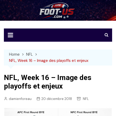
Skip
to
Foot-US
Le football américain en français
content
Home
NFL
NFL, Week 16 – Image des playoffs et enjeux
NFL, Week 16 – Image des
playoffs et enjeux
damienforeau
20 décembre 2018
NFL