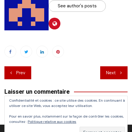
See author's posts
Navigation
Prev
Next
de
Laisser un commentaire
l’article
Confidentialité et cookies : ce site utilise des cookies. En continuant à
Vous devez
vous connecter
pour publier un commentaire.
utiliser ce site Web, vous acceptez leur utilisation.
Pour en savoir plus, notamment sur la façon de contrôler les cookies,
consultez :
Politique relative aux cookies