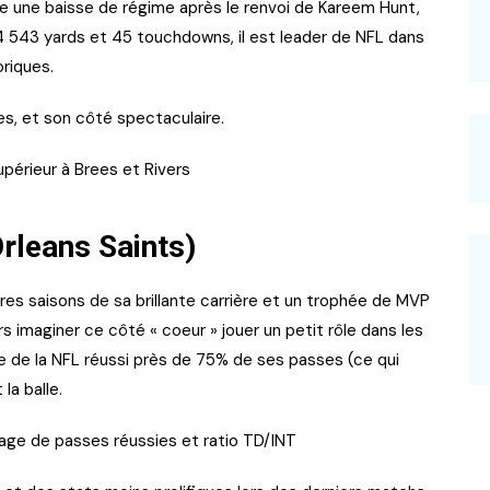
re une baisse de régime après le renvoi de Kareem Hunt,
c 4 543 yards et 45 touchdowns, il est leader de NFL dans
oriques.
tes, et son côté spectaculaire.
supérieur à Brees et Rivers
rleans Saints)
ures saisons de sa brillante carrière et un trophée de MVP
s imaginer ce côté « coeur » jouer un petit rôle dans les
re de la NFL réussi près de 75% de ses passes (ce qui
la balle.
tage de passes réussies et ratio TD/INT