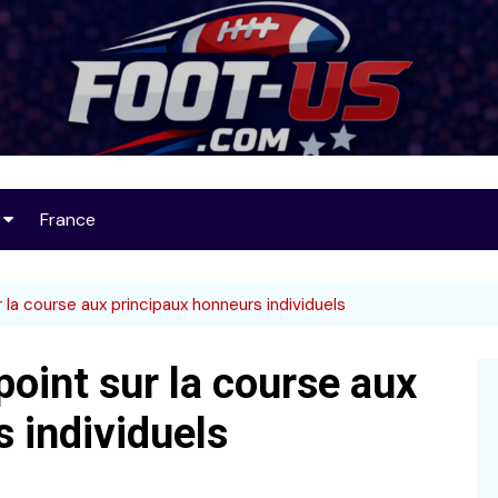
Foot-US
France
op 25
la course aux principaux honneurs individuels
oint sur la course aux
32
 individuels