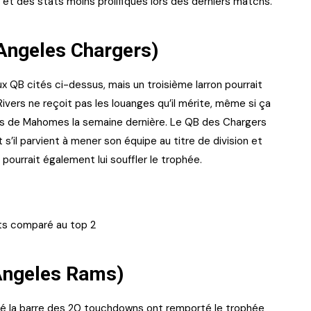
, et des stats moins prolifiques lors des derniers matchs.
 Angeles Chargers)
x QB cités ci-dessus, mais un troisième larron pourrait
ivers ne reçoit pas les louanges qu’il mérite, même si ça
efs de Mahomes la semaine dernière. Le QB des Chargers
 s’il parvient à mener son équipe au titre de division et
pourrait également lui souffler le trophée.
tats comparé au top 2
Angeles Rams)
sé la barre des 20 touchdowns ont remporté le trophée