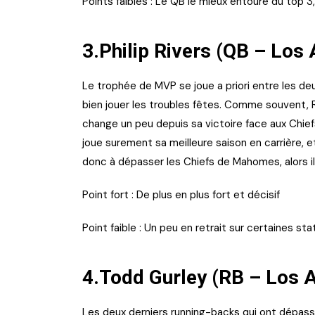
Points faibles : Le QB le mieux entouré du top 3
3.Philip Rivers (QB – Los
Le trophée de MVP se joue a priori entre les deu
bien jouer les troubles fêtes. Comme souvent, R
change un peu depuis sa victoire face aux Chi
joue surement sa meilleure saison en carrière, et
donc à dépasser les Chiefs de Mahomes, alors il 
Point fort : De plus en plus fort et décisif
Point faible : Un peu en retrait sur certaines s
4.Todd Gurley (RB – Los 
Les deux derniers running-backs qui ont dépas