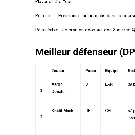
Player of the Year.
Point fort : Positionne Indianapolis dans la cours
Point faible : Un cran en dessous des 3 autres 
Meilleur défenseur (D
Joueur
Poste
Equipe
Sta
Aaron
DT
LAR
89 p
1
Donald
Khalil Mack
DE
CHI
57 p
2
inte