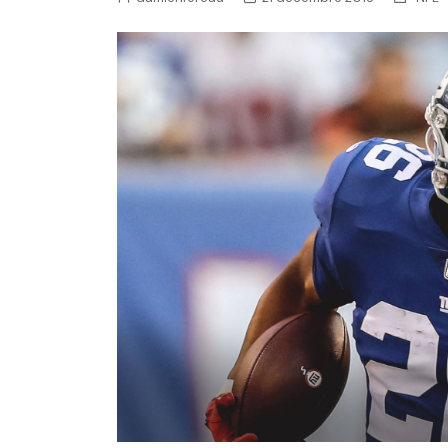
NFL – Power Rankings
Pronostics et paris NFL 
Super Bowl LIX
Histoire et Légendes