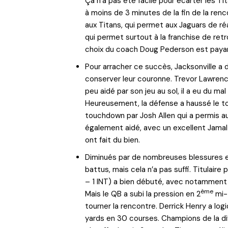
Ça n’a pas été facile pour écarter les Ti
à moins de 3 minutes de la fin de la renco
aux Titans, qui permet aux Jaguars de réa
qui permet surtout à la franchise de retr
choix du coach Doug Pederson est paya
Pour arracher ce succès, Jacksonville a 
conserver leur couronne. Trevor Lawrenc
peu aidé par son jeu au sol, il a eu du ma
Heureusement, la défense a haussé le to
touchdown par Josh Allen qui a permis a
également aidé, avec un excellent Jamal
ont fait du bien.
Diminués par de nombreuses blessures et 
battus, mais cela n’a pas suffi. Titulaire p
– 1 INT) a bien débuté, avec notamment
ème
Mais le QB a subi la pression en 2
mi-t
tourner la rencontre. Derrick Henry a l
yards en 30 courses. Champions de la di