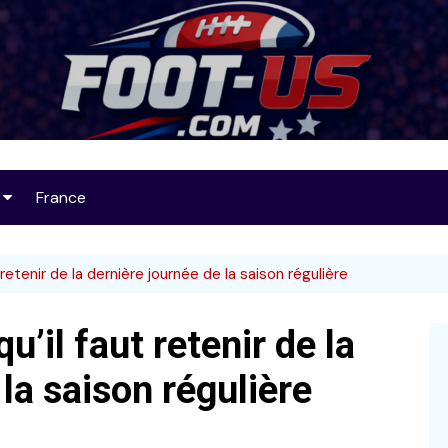
Foot-US
France
op 25
retenir de la dernière journée de la saison régulière
’il faut retenir de la
32
la saison régulière