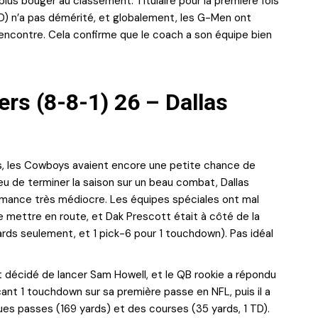
plus bouger au classement. Titulaire pour la première fois
TD) n’a pas démérité, et globalement, les G-Men ont
contre. Cela confirme que le coach a son équipe bien
s (8-8-1) 26 – Dallas
s, les Cowboys avaient encore une petite chance de
ieu de terminer la saison sur un beau combat, Dallas
rmance très médiocre. Les équipes spéciales ont mal
 se mettre en route, et Dak Prescott était à côté de la
rds seulement, et 1 pick-6 pour 1 touchdown). Pas idéal
t décidé de lancer Sam Howell, et le QB rookie a répondu
çant 1 touchdown sur sa première passe en NFL, puis il a
es passes (169 yards) et des courses (35 yards, 1 TD).