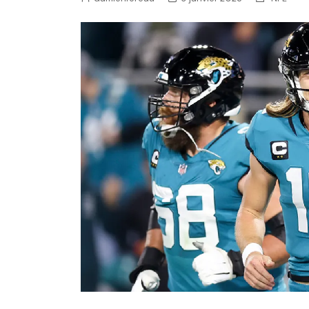
NFL – Power Rankings
Pronostics et paris NFL 
Super Bowl LIX
Histoire et Légendes