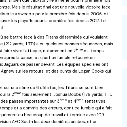
tans, si bien que Jacksonville a mené pour la première fois
ntre. Mais le résultat final est une nouvelle victoire face
liser le « sweep » pour la première fois depuis 2006, et
ouver les playoffs pour la première fois depuis 2017. Le
nt.
dû se battre face à des Titans déterminés qui voulaient
e (212 yards, 1 TD) a eu quelques bonnes séquences, mais
ème
l à faire vivre l’attaque, notamment en 2
mi-temps.
n après la pause, et c’est un fumble retourné en
ux Jaguars de passer devant. Les équipes spéciales ont
 Agnew sur les retours, et des punts de Logan Cooke qui
sur une série de 6 défaites, les Titans se sont bien
ème
our la 2
fois seulement, Joshua Dobbs (179 yards, 1 TD
ème
ème
 des passes importantes sur 3
et 4
tentatives.
emps et a commis des erreurs, dont ce fumble qui a fait
ogiquement eu beaucoup de travail et termine avec 109
vision AFC South les deux dernières années, et en