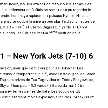
r Hamlin, les Bills étaient de retour sur le terrain. Les
e le défenseur de Buffalo se remet et a pu regarder le
 lui rendre hommage rapidement puisque Nyheim Hines a
 RB a ensuite doublé la mise un peu plus tard sur un autre de
s, 3 TD – 1 INT) et Stefon Diggs (104 yards, 1 TD) ont
ème
 succès, les Bills assurent la 2
position de la
1 – New York Jets (7-10) 6
division, mais que ce fut dur pour les Dolphins ! Les
éussi à l’emporter sur le fil, avec un field-goal de Jason
n. Toujours privés de Tua Tagovailoa et Teddy Bridgewater,
 Skylar Thompson (152 yards). S’il a eu du mal à être
éussi à éviter les pertes de balle. Les soucis de QB
ue est clairement moins explosive, avec des Tyreek Hill et