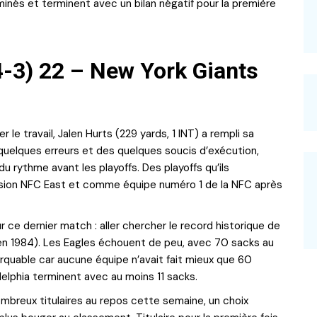
iminés et terminent avec un bilan négatif pour la première
4-3) 22 – New York Giants
 le travail, Jalen Hurts (229 yards, 1 INT) a rempli sa
 quelques erreurs et des quelques soucis d’exécution,
u rythme avant les playoffs. Des playoffs qu’ils
sion NFC East et comme équipe numéro 1 de la NFC après
ur ce dernier match : aller chercher le record historique de
 en 1984). Les Eagles échouent de peu, avec 70 sacks au
rquable car aucune équipe n’avait fait mieux que 60
delphia terminent avec au moins 11 sacks.
nombreux titulaires au repos cette semaine, un choix