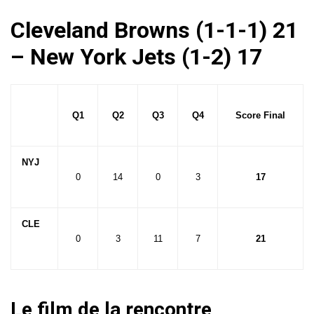
Cleveland Browns (1-1-1) 21
– New York Jets (1-2) 17
Q1
Q2
Q3
Q4
Score Final
NYJ
0
14
0
3
17
CLE
0
3
11
7
21
Le film de la rencontre