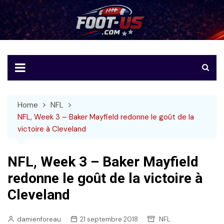
Skip
to
Foot-US
Le football américain en français
content
Home
NFL
NFL, Week 3 – Baker Mayfield redonne le goût de la
victoire à Cleveland
NFL, Week 3 – Baker Mayfield
redonne le goût de la victoire à
Cleveland
damienforeau
21 septembre 2018
NFL