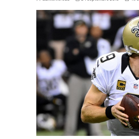
NFL – Power Rankings
Pronostics et paris NFL 
Super Bowl LIX
Histoire et Légendes