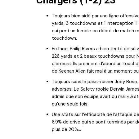
Chargers (1-2) 23
Toujours bien aidé par une ligne offens
yards, 3 touchdowns et 1 interception. Il
qui perd un fumble en début de match mai
touchdown.
En face, Philip Rivers a bien tenté de 
226 yards et 2 beaux touchdowns pour M
d’erreurs. Ils prennent d’abord un touch
de Keenan Allen fait mal à un moment ou 
Toujours sans le pass-rusher Joey Bosa,
adverses. Le Safety rookie Derwin James s
admis que son équipe avait du mal «
à s
qu’une seule fois.
Une stats sur l’efficacité de l’attaque 
6.9% de drive qui se sont terminés par 
plus de 20%…