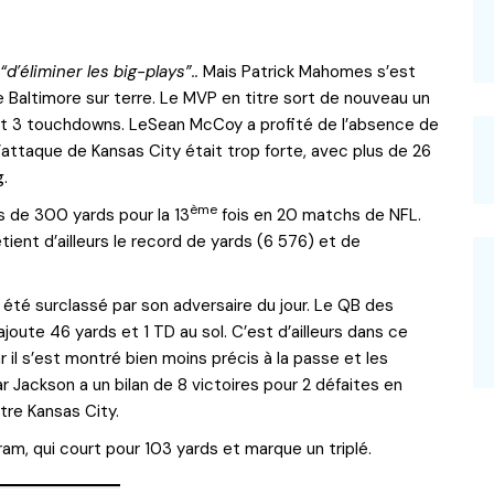
“d’éliminer les big-plays”..
Mais Patrick Mahomes s’est
 Baltimore sur terre. Le MVP en titre sort de nouveau un
t 3 touchdowns. LeSean McCoy a profité de l’absence de
L’attaque de Kansas City était trop forte, avec plus de 26
g.
ème
us de 300 yards pour la 13
fois en 20 matchs de NFL.
étient d’ailleurs le record de yards (6 576) et de
 été surclassé par son adversaire du jour. Le QB des
oute 46 yards et 1 TD au sol. C’est d’ailleurs dans ce
r il s’est montré bien moins précis à la passe et les
ar Jackson a un bilan de 8 victoires pour 2 défaites en
ntre Kansas City.
ram, qui court pour 103 yards et marque un triplé.