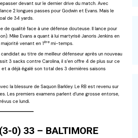
repasser devant sur le dernier drive du match. Avec
 lance 2 longues passes pour Godwin et Evans. Mais le
oal de 34 yards.
e de qualité face à une défense douteuse. Il lance pour
n). Mike Evans a quant à lui martyrisé Janoris Jenkins en
ère
 majorité venant en 1
mi-temps.
 candidat au titre de meilleur défenseur après un nouveau
sit 3 sacks contre Carolina, il s’en offre 4 de plus sur ce
e et a déjà égalé son total des 3 dernières saisons
avec la blessure de Saquon Barkley. Le RB est revenu sur
lles. Les premiers examens parlent d’une grosse entorse,
évus ce lundi.
(3-0) 33 – BALTIMORE