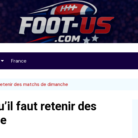
Foot-US
France
op 25
 retenir des matchs de dimanche
il faut retenir des
32
he