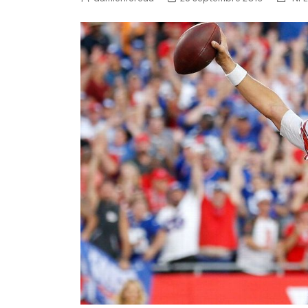
NFL – Power Rankings
Pronostics et paris NFL 
Super Bowl LIX
Histoire et Légendes