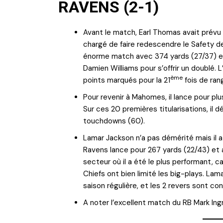
RAVENS (2-1)
Avant le match, Earl Thomas avait prévu
chargé de faire redescendre le Safety de
énorme match avec 374 yards (27/37) e
Damien Williams pour s’offrir un doublé. 
ème
points marqués pour la 21
fois de ran
Pour revenir à Mahomes, il lance pour pl
Sur ces 20 premières titularisations, il d
touchdowns (60).
Lamar Jackson n’a pas démérité mais il a
Ravens lance pour 267 yards (22/43) et aj
secteur où il a été le plus performant, ca
Chiefs ont bien limité les big-plays. Lam
saison régulière, et les 2 revers sont co
A noter l’excellent match du RB Mark Ing