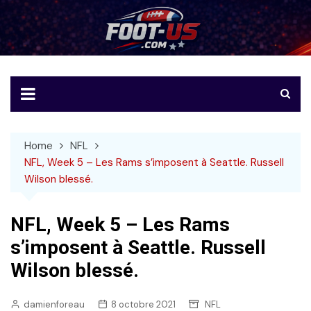
Skip
to
Foot-US
Le football américain en français
content
Home
NFL
NFL, Week 5 – Les Rams s’imposent à Seattle. Russell
Wilson blessé.
NFL, Week 5 – Les Rams
s’imposent à Seattle. Russell
Wilson blessé.
damienforeau
8 octobre 2021
NFL