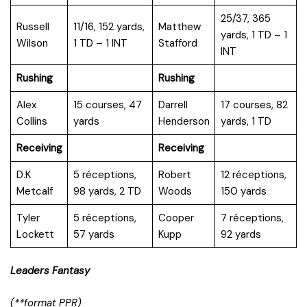
25/37, 365
Russell
11/16, 152 yards,
Matthew
yards, 1 TD – 1
Wilson
1 TD – 1 INT
Stafford
INT
Rushing
Rushing
Alex
15 courses, 47
Darrell
17 courses, 82
Collins
yards
Henderson
yards, 1 TD
Receiving
Receiving
D.K
5 réceptions,
Robert
12 réceptions,
Metcalf
98 yards, 2 TD
Woods
150 yards
Tyler
5 réceptions,
Cooper
7 réceptions,
Lockett
57 yards
Kupp
92 yards
Leaders Fantasy
(**format PPR)