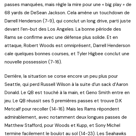
passes manquées, mais règle la mire pour une « big play » de
68 yards de DeSean Jackson. Cela amène un touchdown de
Darrell Henderson (7-9), qui conclut un long drive, parti juste
devant l’en-but des Los Angeles. La bonne période des
Rams se confirme avec une défense plus solide. Et en
attaque, Robert Woods est omniprésent, Darrell Henderson
cale quelques bonnes courses, et Tyler Higbee conclut une
nouvelle possession (7-16).
Derrière, la situation se corse encore un peu plus pour
Seattle, qui perd Russell Wilson à la suite d’un sack d’Aaron
Donald. Le QB est touché à la main, et Geno Smith entre en
jeu. Le QB réussit ses 5 premières passes et trouve D.K
Metcalf pour recoller (14-16). Mais les Rams répondent
admirablement, avec notamment deux longues passes de
Matthew Stafford, pour Woods et Kupp, et Sony Michel
termine facilement le boulot au sol (14-23). Les Seahawks