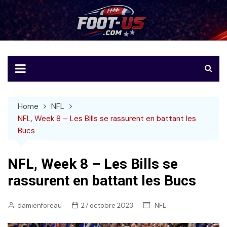
Skip
to
Foot-US
Le football américain en français
content
Home
NFL
NFL, Week 8 – Les Bills se rassurent en battant les
Bucs
NFL, Week 8 – Les Bills se
rassurent en battant les Bucs
damienforeau
27 octobre 2023
NFL