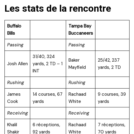
Les stats de la rencontre
Buffalo
Tampa Bay
Bills
Buccaneers
Passing
Passing
31/40, 324
Baker
25/42, 237
Josh Allen
yards, 2 TD – 1
Mayfield
yards, 2 TD
INT
Rushing
Rushing
James
14 courses, 67
Rachaad
9 courses, 39
Cook
yards
White
yards
Receiving
Receiving
Khalil
6 réceptions,
Rachaad
7 réceptions,
Shakir
92 yards
White
70 yards