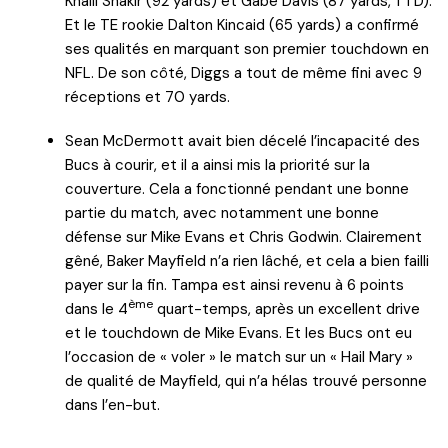
Khalil Shakir (92 yards) et Gabe Davis (87 yards, 1 TD).
Et le TE rookie Dalton Kincaid (65 yards) a confirmé
ses qualités en marquant son premier touchdown en
NFL. De son côté, Diggs a tout de même fini avec 9
réceptions et 70 yards.
Sean McDermott avait bien décelé l’incapacité des
Bucs à courir, et il a ainsi mis la priorité sur la
couverture. Cela a fonctionné pendant une bonne
partie du match, avec notamment une bonne
défense sur Mike Evans et Chris Godwin. Clairement
gêné, Baker Mayfield n’a rien lâché, et cela a bien failli
payer sur la fin. Tampa est ainsi revenu à 6 points
ème
dans le 4
quart-temps, après un excellent drive
et le touchdown de Mike Evans. Et les Bucs ont eu
l’occasion de « voler » le match sur un « Hail Mary »
de qualité de Mayfield, qui n’a hélas trouvé personne
dans l’en-but.