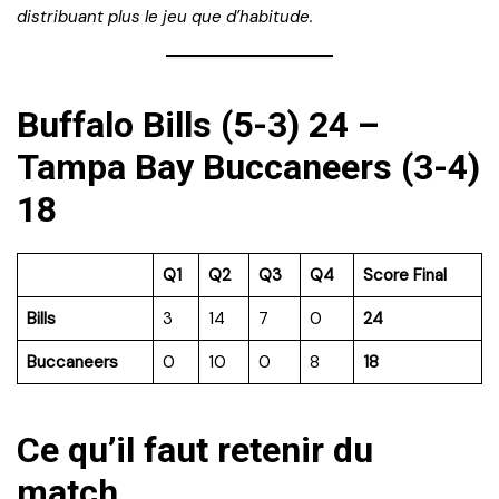
distribuant plus le jeu que d’habitude.
Buffalo Bills (5-3) 24 –
Tampa Bay Buccaneers (3-4)
18
Q1
Q2
Q3
Q4
Score Final
Bills
3
14
7
0
24
Buccaneers
0
10
0
8
18
Ce qu’il faut retenir du
match