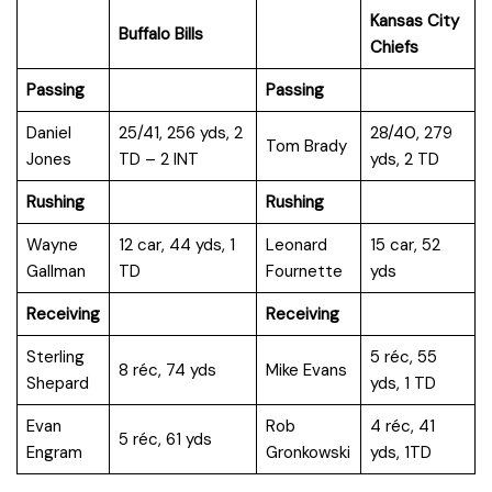
Kansas City
Buffalo Bills
Chiefs
Passing
Passing
Daniel
25/41, 256 yds, 2
28/40, 279
Tom Brady
Jones
TD – 2 INT
yds, 2 TD
Rushing
Rushing
Wayne
12 car, 44 yds, 1
Leonard
15 car, 52
Gallman
TD
Fournette
yds
Receiving
Receiving
Sterling
5 réc, 55
8 réc, 74 yds
Mike Evans
Shepard
yds, 1 TD
Evan
Rob
4 réc, 41
5 réc, 61 yds
Engram
Gronkowski
yds, 1TD