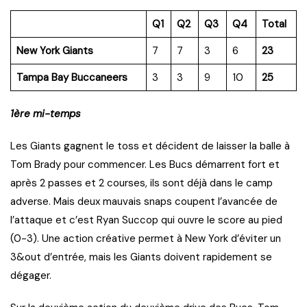
Q1
Q2
Q3
Q4
Total
New York Giants
7
7
3
6
23
Tampa Bay Buccaneers
3
3
9
10
25
1ère mi-temps
Les Giants gagnent le toss et décident de laisser la balle à
Tom Brady pour commencer. Les Bucs démarrent fort et
après 2 passes et 2 courses, ils sont déjà dans le camp
adverse. Mais deux mauvais snaps coupent l’avancée de
l’attaque et c’est Ryan Succop qui ouvre le score au pied
(0-3). Une action créative permet à New York d’éviter un
3&out d’entrée, mais les Giants doivent rapidement se
dégager.