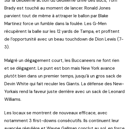
Sur la deuxième action du deuxième drive des Bucs, Tom
Brady est touché au moment de lancer. Ronald Jones
parvient tout de même à attraper le ballon par Blake
Martinez force un fumble dans la foulée. Les G-Men
récupèrent la balle sur les 12 yards de Tampa, et profitent
de l’opportunité avec un beau touchdown de Dion Lewis (7-
3).
Malgré un dégagement court, les Buccaneers ne font rien
et se dégagent. Le punt est bon mais New York avance
plutôt bien dans un premier temps, jusqu’à un gros sack de
Devin White qui fait reculer les Giants. La défense des New-
Yorkais rend la faveur juste derrière avec un sack de Leonard
Williams.
Les locaux se montrent de nouveaux efficace, avec
notamment 3 first-downs consécutifs. Ils continuent leur
avancée régulière et Wayne Gallman conclut au sol, en force