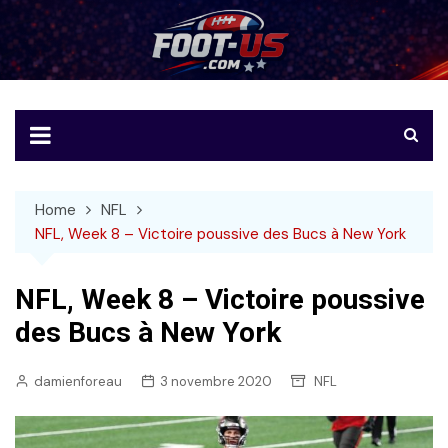
Skip
to
Foot-US
Le football américain en français
content
Home
NFL
NFL, Week 8 – Victoire poussive des Bucs à New York
NFL, Week 8 – Victoire poussive
des Bucs à New York
damienforeau
3 novembre 2020
NFL