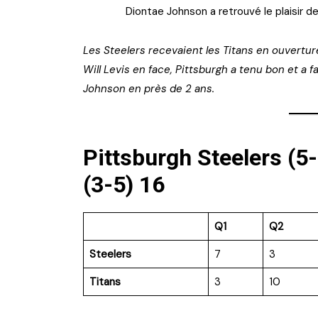
Diontae Johnson a retrouvé le plaisir 
Les Steelers recevaient les Titans en ouverture
Will Levis en face, Pittsburgh a tenu bon et a 
Johnson en près de 2 ans.
Pittsburgh Steelers (5
(3-5) 16
Q1
Q2
Steelers
7
3
Titans
3
10