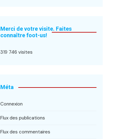
Merci de votre visite. Faites
connaître foot-us!
319 746 visites
Méta
Connexion
Flux des publications
Flux des commentaires