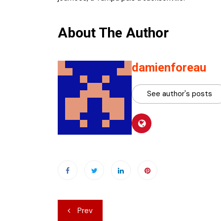
About The Author
damienforeau
See author's posts
Navigation
Prev