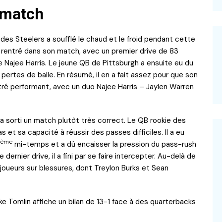
u match
es Steelers a soufflé le chaud et le froid pendant cette
n rentré dans son match, avec un premier drive de 83
 Najee Harris. Le jeune QB de Pittsburgh a ensuite eu du
s pertes de balle. En résumé, il en a fait assez pour que son
ntré performant, avec un duo Najee Harris – Jaylen Warren
is a sorti un match plutôt très correct. Le QB rookie des
et sa capacité à réussir des passes difficiles. Il a eu
ème
mi-temps et a dû encaisser la pression du pass-rush
dernier drive, il a fini par se faire intercepter. Au-delà de
s joueurs sur blessures, dont Treylon Burks et Sean
e Tomlin affiche un bilan de 13-1 face à des quarterbacks