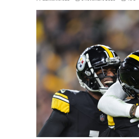
NFL – Power Rankings
Pronostics et paris NFL 
Super Bowl LIX
Histoire et Légendes