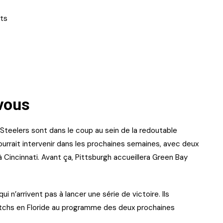
nts
s
vous
s Steelers sont dans le coup au sein de la redoutable
ourrait intervenir dans les prochaines semaines, avec deux
Cincinnati. Avant ça, Pittsburgh accueillera Green Bay
i n’arrivent pas à lancer une série de victoire. Ils
matchs en Floride au programme des deux prochaines