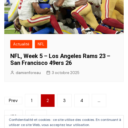
Actualité
NFL
NFL, Week 5 – Los Angeles Rams 23 –
San Francisco 49ers 26
damienforeau
3 octobre 2025
Pagination
Prev
1
2
3
4
…
des
153
Next
publications
Confidentialité et cookies : ce site utilise des cookies. En continuant à
utiliser ce site Web, vous acceptez leur utilisation.