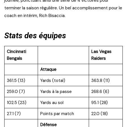
journée, ponctuant ainsi une série de 4 victoires pour
terminer la saison régulière. Un bel accomplissement pour le
coach en intérim, Rich Bisaccia.
Stats des équipes
Cincinnati
Las Vegas
Bengals
Raiders
Attaque
361.5 (13)
Yards (total)
363.8 (11)
259.0 (7)
Yards à la passe
268.6 (6)
102.5 (23)
Yards au sol
95.1 (28)
27.1 (7)
Points par match
22.0 (18)
Défense