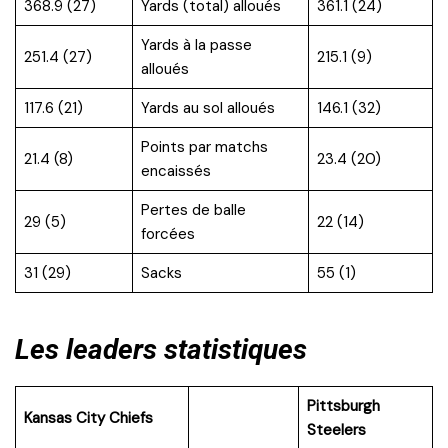
368.9 (27)
Yards (total) alloués
361.1 (24)
Yards à la passe
251.4 (27)
215.1 (9)
alloués
117.6 (21)
Yards au sol alloués
146.1 (32)
Points par matchs
21.4 (8)
23.4 (20)
encaissés
Pertes de balle
29 (5)
22 (14)
forcées
31 (29)
Sacks
55 (1)
Les leaders statistiques
Pittsburgh
Kansas City Chiefs
Steelers