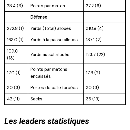
28.4 (3)
Points par match
27.2 (6)
Défense
272.8 (1)
Yards (total) alloués
310.8 (4)
163.0 (1)
Yards à la passe alloués
187.1 (2)
109.8
Yards au sol alloués
123.7 (22)
(13)
Points par matchs
17.0 (1)
17.8 (2)
encaissés
30 (3)
Pertes de balle forcées
30 (3)
42 (11)
Sacks
36 (18)
Les leaders statistiques