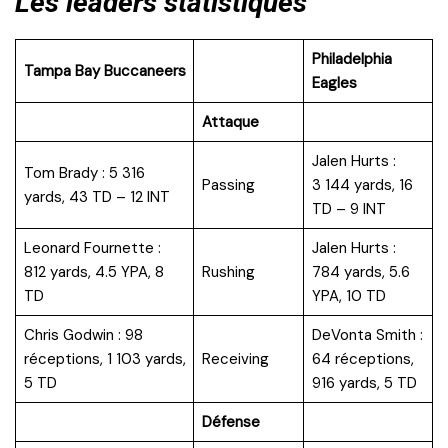
Les leaders statistiques
Philadelphia
Tampa Bay Buccaneers
Eagles
Attaque
Jalen Hurts :
Tom Brady : 5 316
Passing
3 144 yards, 16
yards, 43 TD – 12 INT
TD – 9 INT
Leonard Fournette :
Jalen Hurts :
812 yards, 4.5 YPA, 8
Rushing
784 yards, 5.6
TD
YPA, 10 TD
Chris Godwin : 98
DeVonta Smith :
réceptions, 1 103 yards,
Receiving
64 réceptions,
5 TD
916 yards, 5 TD
Défense