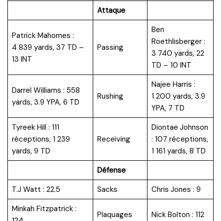
Attaque
Ben
Patrick Mahomes :
Roethlisberger :
4 839 yards, 37 TD –
Passing
3 740 yards, 22
13 INT
TD – 10 INT
Najee Harris :
Darrel Williams : 558
Rushing
1 200 yards, 3.9
yards, 3.9 YPA, 6 TD
YPA, 7 TD
Tyreek Hill : 111
Diontae Johnson
réceptions, 1 239
Receiving
: 107 réceptions,
yards, 9 TD
1 161 yards, 8 TD
Défense
T.J Watt : 22.5
Sacks
Chris Jones : 9
Minkah Fitzpatrick :
Plaquages
Nick Bolton : 112
124