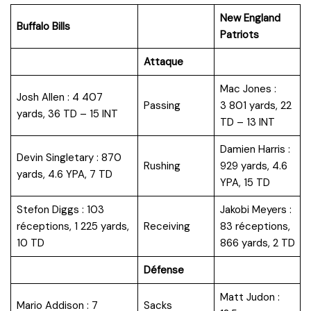
New England
Buffalo Bills
Patriots
Attaque
Mac Jones :
Josh Allen : 4 407
Passing
3 801 yards, 22
yards, 36 TD – 15 INT
TD – 13 INT
Damien Harris :
Devin Singletary : 870
Rushing
929 yards, 4.6
yards, 4.6 YPA, 7 TD
YPA, 15 TD
Stefon Diggs : 103
Jakobi Meyers :
réceptions, 1 225 yards,
Receiving
83 réceptions,
10 TD
866 yards, 2 TD
Défense
Matt Judon :
Mario Addison : 7
Sacks