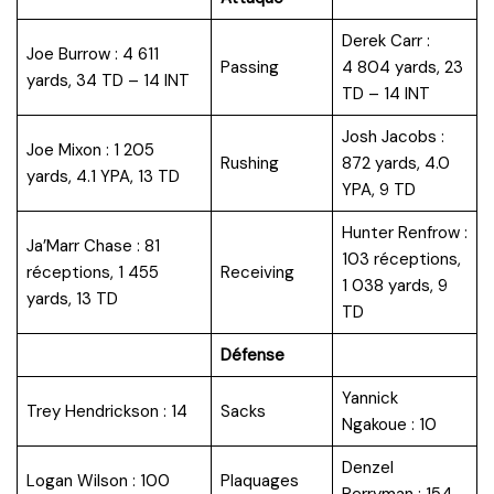
Derek Carr :
Joe Burrow : 4 611
Passing
4 804 yards, 23
yards, 34 TD – 14 INT
TD – 14 INT
Josh Jacobs :
Joe Mixon : 1 205
Rushing
872 yards, 4.0
yards, 4.1 YPA, 13 TD
YPA, 9 TD
Hunter Renfrow :
Ja’Marr Chase : 81
103 réceptions,
réceptions, 1 455
Receiving
1 038 yards, 9
yards, 13 TD
TD
Défense
Yannick
Trey Hendrickson : 14
Sacks
Ngakoue : 10
Denzel
Logan Wilson : 100
Plaquages
Perryman : 154