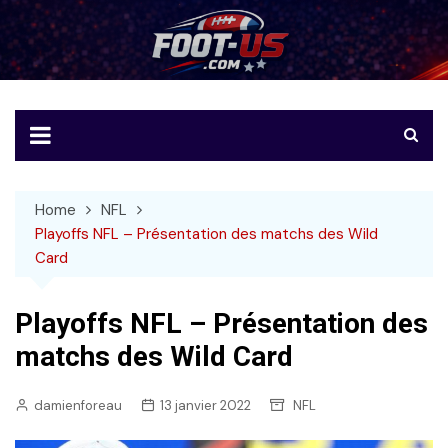
Skip
to
Foot-US
Le football américain en français
content
Home
NFL
Playoffs NFL – Présentation des matchs des Wild
Card
Playoffs NFL – Présentation des
matchs des Wild Card
damienforeau
13 janvier 2022
NFL