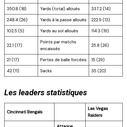
350.8 (18)
Yards (total) alloués
337.2 (14)
248.4 (26)
Yards à la passe alloués
222.9 (13)
102.5 (5)
Yards au sol alloués
114.3 (19)
Points par matchs
22.1 (17)
25.8 (26)
encaissés
21 (17)
Pertes de balle forcées
15 (29)
42 (11)
Sacks
35 (20)
Les leaders statistiques
Las Vegas
Cincinnati Bengals
Raiders
Attaque