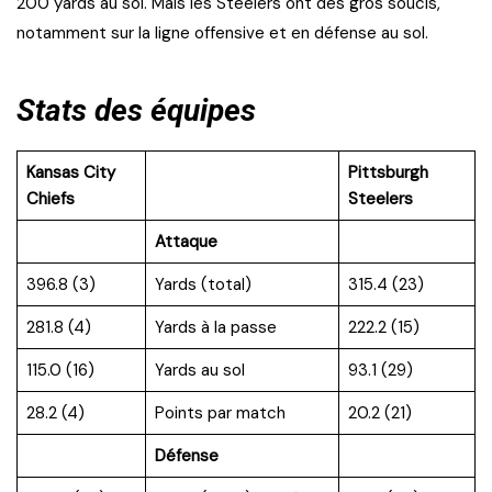
200 yards au sol. Mais les Steelers ont des gros soucis,
notamment sur la ligne offensive et en défense au sol.
Stats des équipes
Kansas City
Pittsburgh
Chiefs
Steelers
Attaque
396.8 (3)
Yards (total)
315.4 (23)
281.8 (4)
Yards à la passe
222.2 (15)
115.0 (16)
Yards au sol
93.1 (29)
28.2 (4)
Points par match
20.2 (21)
Défense