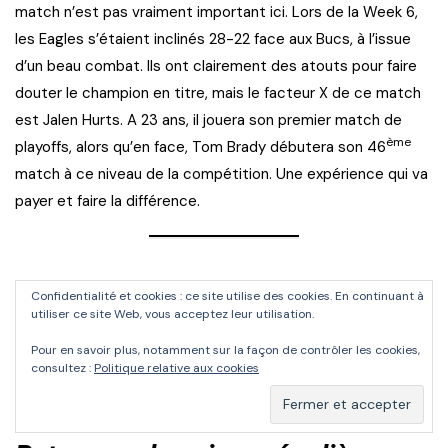
match n’est pas vraiment important ici. Lors de la Week 6,
les Eagles s’étaient inclinés 28-22 face aux Bucs, à l’issue
d’un beau combat. Ils ont clairement des atouts pour faire
douter le champion en titre, mais le facteur X de ce match
est Jalen Hurts. A 23 ans, il jouera son premier match de
ème
playoffs, alors qu’en face, Tom Brady débutera son 46
match à ce niveau de la compétition. Une expérience qui va
payer et faire la différence.
Dallas Cowboys vs San
Confidentialité et cookies : ce site utilise des cookies. En continuant à
utiliser ce site Web, vous acceptez leur utilisation.
Francisco 49ers
Pour en savoir plus, notamment sur la façon de contrôler les cookies,
consultez :
Politique relative aux cookies
Dimanche 16 janvier, à 22h30