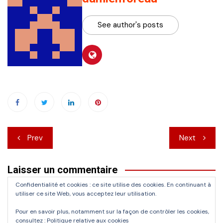
See author's posts
Navigation
Prev
Next
de
Laisser un commentaire
l’article
Confidentialité et cookies : ce site utilise des cookies. En continuant à
Vous devez
vous connecter
pour publier un commentaire.
utiliser ce site Web, vous acceptez leur utilisation.
Pour en savoir plus, notamment sur la façon de contrôler les cookies,
consultez :
Politique relative aux cookies