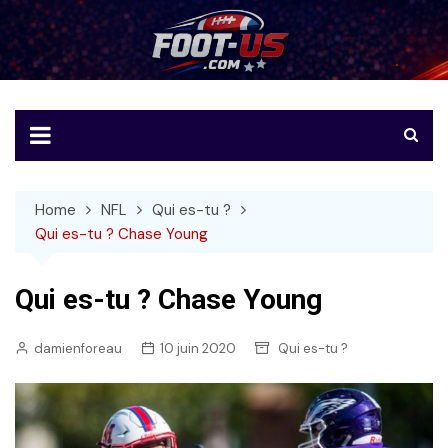
Skip
to
Foot-US
Le football américain en français
content
Home
NFL
Qui es-tu ?
Qui es-tu ? Chase Young
Qui es-tu ? Chase Young
damienforeau
10 juin 2020
Qui es-tu ?