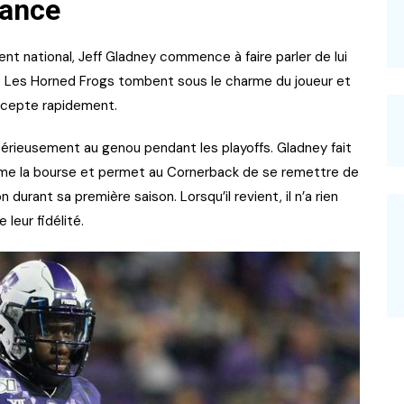
iance
t national, Jeff Gladney commence à faire parler de lui
U. Les Horned Frogs tombent sous le charme du joueur et
accepte rapidement.
 sérieusement au genou pendant les playoffs. Gladney fait
irme la bourse et permet au Cornerback de se remettre de
urant sa première saison. Lorsqu’il revient, il n’a rien
leur fidélité.