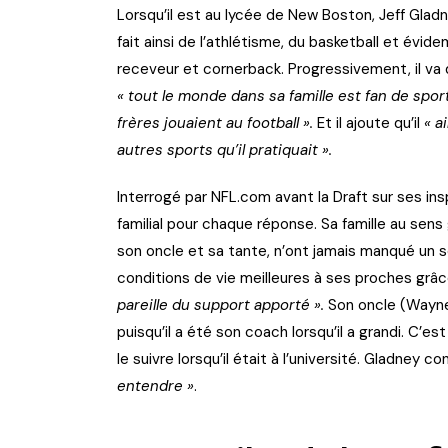
Lorsqu’il est au lycée de New Boston, Jeff Gladn
fait ainsi de l’athlétisme, du basketball et évide
receveur et cornerback. Progressivement, il va d
« tout le monde dans sa famille est fan de sport 
frères jouaient au football ».
Et il ajoute qu’il
« a
autres sports qu’il pratiquait ».
Interrogé par NFL.com avant la Draft sur ses in
familial pour chaque réponse. Sa famille au sens
son oncle et sa tante, n’ont jamais manqué un se
conditions de vie meilleures à ses proches grâc
pareille du support apporté ».
Son oncle (Wayne 
puisqu’il a été son coach lorsqu’il a grandi. C’est
le suivre lorsqu’il était à l’université. Gladney co
entendre »
.