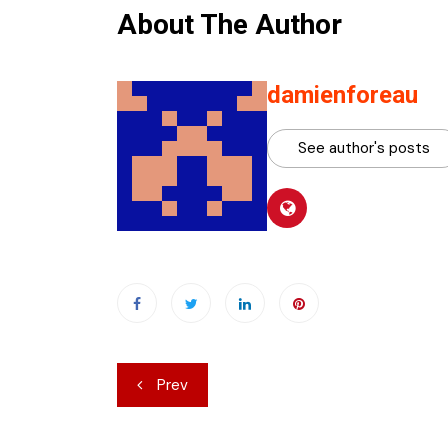
About The Author
damienforeau
See author's posts
Navigation
Prev
de