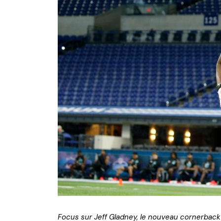
NFL – Power Rankings
Pronostics et paris NFL 
Super Bowl LIX
Histoire et Légendes
Focus sur Jeff Gladney, le nouveau cornerback de