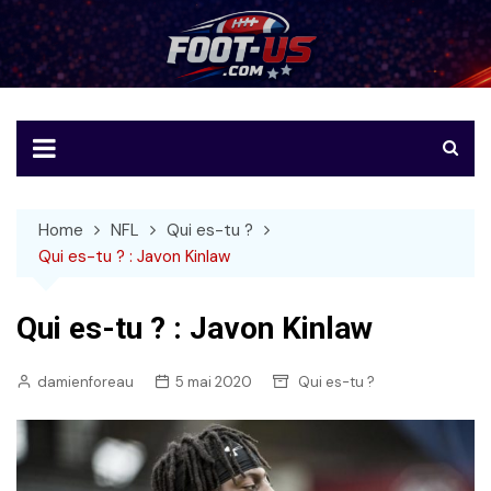
Skip
to
Foot-US
Le football américain en français
content
Home
NFL
Qui es-tu ?
Qui es-tu ? : Javon Kinlaw
Qui es-tu ? : Javon Kinlaw
damienforeau
5 mai 2020
Qui es-tu ?