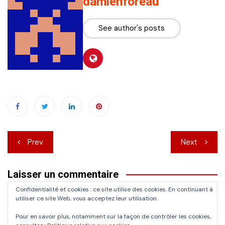
damienforeau
See author's posts
Navigation
Prev
Next
de
Laisser un commentaire
l’article
Confidentialité et cookies : ce site utilise des cookies. En continuant à
Vous devez
vous connecter
pour publier un commentaire.
utiliser ce site Web, vous acceptez leur utilisation.
Pour en savoir plus, notamment sur la façon de contrôler les cookies,