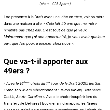
(photo : CBS Sports)
Il se présente à la Draft avec une idée en tête, voir sa mère
dans une maison à elle.
« Cela fait 25 ans que ma mère
n’habite pas chez elle. C’est tout ce que je veux.
Maintenant que j’ai une opportunité, je veux avoir quelque
part que l’on pourra appeler chez nous »
.
Que va-t-il apporter aux
49ers ?
ème
er
« Avec le 14
choix du 1
tour de la Draft 2020, les San
Francisco 49ers sélectionnent : Javon Kinlaw, Defensive
Tackle, South Carolina ».
Avec le choix récupéré lors du
transfert de DeForest Buckner à Indianapolis, les Niners
n’ont pas traîné pour trouver un remplaçant, et il s’agit de