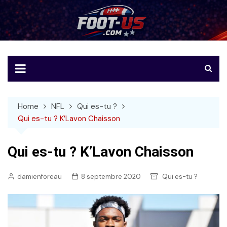
Skip
to
Foot-US
Le football américain en français
content
Home
NFL
Qui es-tu ?
Qui es-tu ? K’Lavon Chaisson
Qui es-tu ? K’Lavon Chaisson
damienforeau
8 septembre 2020
Qui es-tu ?