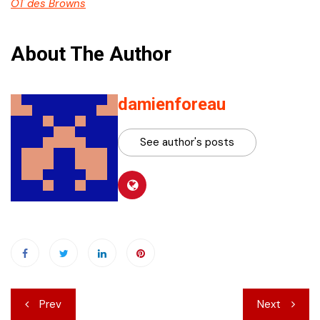
OT des Browns
About The Author
damienforeau
See author's posts
Navigation
Prev
Next