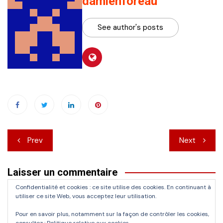
damienforeau
See author's posts
Navigation
Prev
Next
de
Laisser un commentaire
l’article
Confidentialité et cookies : ce site utilise des cookies. En continuant à
Vous devez
vous connecter
pour publier un commentaire.
utiliser ce site Web, vous acceptez leur utilisation.
Pour en savoir plus, notamment sur la façon de contrôler les cookies,