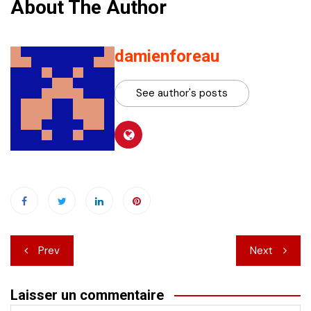
About The Author
damienforeau
See author's posts
Navigation
Prev
Next
de
Laisser un commentaire
l’article