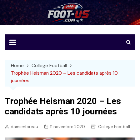
Skip
to
Foot-US
Le football américain en français
content
Home
College Football
Trophée Heisman 2020 – Les candidats après 10
journées
Trophée Heisman 2020 – Les
candidats après 10 journées
damienforeau
11 novembre 2020
College Football