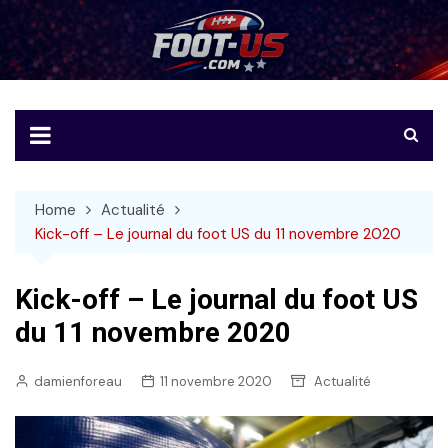
Skip
to
Foot-US
Le football américain en français
content
Home
Actualité
Kick-off – Le journal du foot US du 11 novembre 2020
Kick-off – Le journal du foot US
du 11 novembre 2020
damienforeau
11 novembre 2020
Actualité