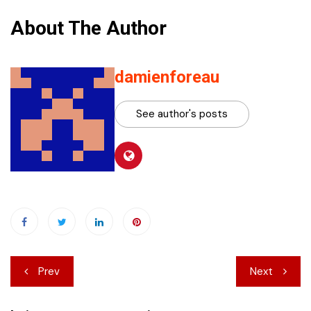
About The Author
damienforeau
See author's posts
Navigation
Prev
Next
de