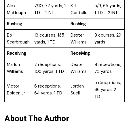
Alex
7/10, 77 yards, 1
K.J
5/9, 65 yards,
McGough
TD – 1 INT
Costello
1 TD – 2 INT
Rushing
Rushing
Bo
13 courses, 135
Dexter
8 courses, 29
Scarbrough
yards, 1 TD
Williams
yards
Receiving
Receiving
Marlon
7 réceptions,
Dexter
4 réceptions,
Williams
105 yards, 1 TD
Williams
73 yards
5 réceptions,
Victor
6 réceptions,
Jordan
66 yards, 2
Bolden Jr
64 yards, 1 TD
Suell
TD
About The Author