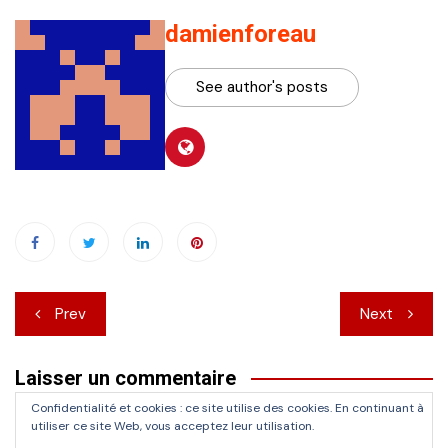
damienforeau
See author's posts
Navigation
Prev
Next
de
Laisser un commentaire
l’article
Confidentialité et cookies : ce site utilise des cookies. En continuant à
Vous devez
vous connecter
pour publier un commentaire.
utiliser ce site Web, vous acceptez leur utilisation.