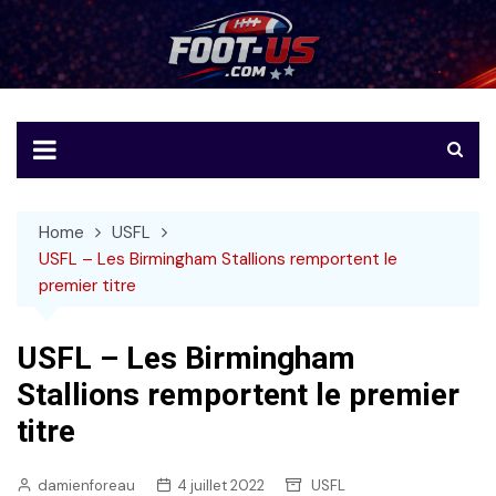
Skip
to
Foot-US
Le football américain en français
content
Home
USFL
USFL – Les Birmingham Stallions remportent le
premier titre
USFL – Les Birmingham
Stallions remportent le premier
titre
damienforeau
4 juillet 2022
USFL