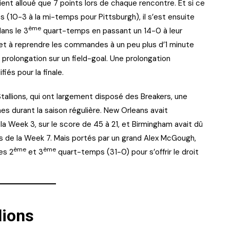
ent alloué que 7 points lors de chaque rencontre. Et si ce
 (10-3 à la mi-temps pour Pittsburgh), il s’est ensuite
ème
ans le 3
quart-temps en passant un 14-0 à leur
r et à reprendre les commandes à un peu plus d’1 minute
a prolongation sur un field-goal. Une prolongation
fiés pour la finale.
tallions, qui ont largement disposé des Breakers, une
es durant la saison régulière. New Orleans avait
a Week 3, sur le score de 45 à 21, et Birmingham avait dû
s de la Week 7. Mais portés par un grand Alex McGough,
ème
ème
es 2
et 3
quart-temps (31-0) pour s’offrir le droit
lions