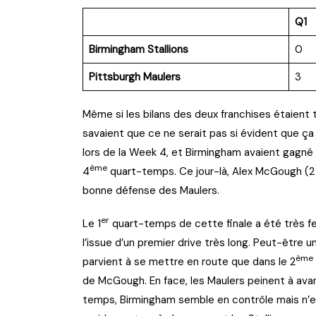
Q1
Birmingham Stallions
0
Pittsburgh Maulers
3
Même si les bilans des deux franchises étaient trè
savaient que ce ne serait pas si évident que ça
lors de la Week 4, et Birmingham avaient gagné
ème
4
quart-temps. Ce jour-là, Alex McGough (2 
bonne défense des Maulers.
er
Le 1
quart-temps de cette finale a été très f
l’issue d’un premier drive très long. Peut-être u
ème
parvient à se mettre en route que dans le 2
de McGough. En face, les Maulers peinent à avan
temps, Birmingham semble en contrôle mais n’est 