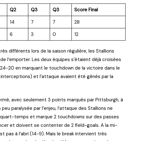
Q2
Q3
Q3
Score Final
14
7
7
28
6
3
0
12
s différents lors de la saison régulière, les Stallions
 de l’emporter. Les deux équipes s’étaient déjà croisées
 24-20 en marquant le touchdown de la victoire dans le
interceptions) et l’attaque avaient été gênés par la
ermé, avec seulement 3 points marqués par Pittsburgh, à
n peu paralysée par l’enjeu, l’attaque des Stallions ne
quart-temps et marque 2 touchdowns sur des passes
cer et doivent se contenter de 2 field-goals. A la mi-
pas à l’abri (14-9). Mais le break intervient très