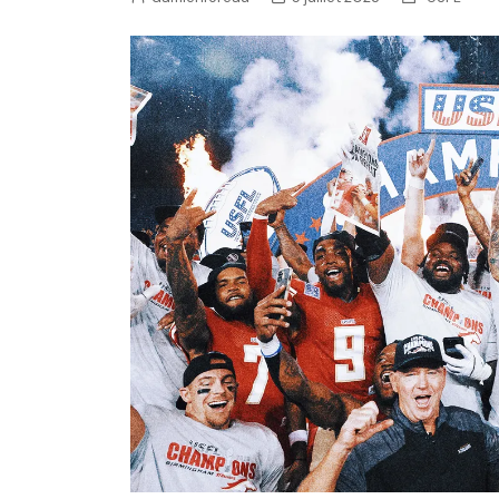
NFL – Power Rankings
Pronostics et paris NFL 
Super Bowl LIX
Histoire et Légendes