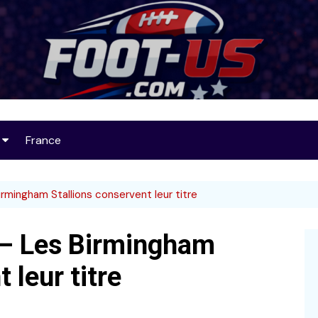
Foot-US
France
op 25
rmingham Stallions conservent leur titre
 – Les Birmingham
32
 leur titre