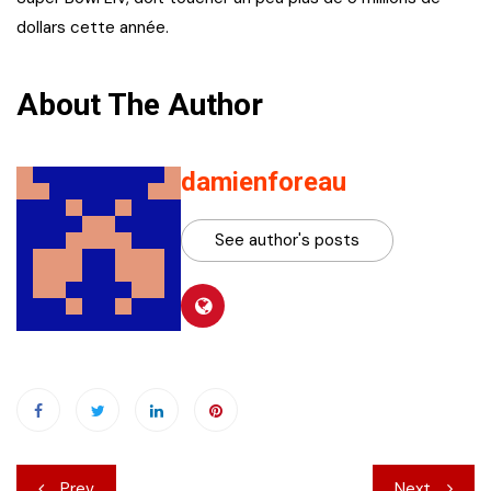
dollars cette année.
About The Author
damienforeau
See author's posts
Navigation
Prev
Next