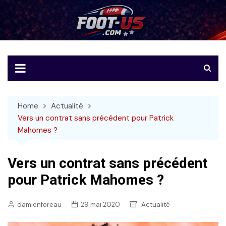
Skip
to
Foot-US
Le football américain en français
content
Home
Actualité
Vers un contrat sans précédent pour Patrick
Mahomes ?
Vers un contrat sans précédent
pour Patrick Mahomes ?
damienforeau
29 mai 2020
Actualité