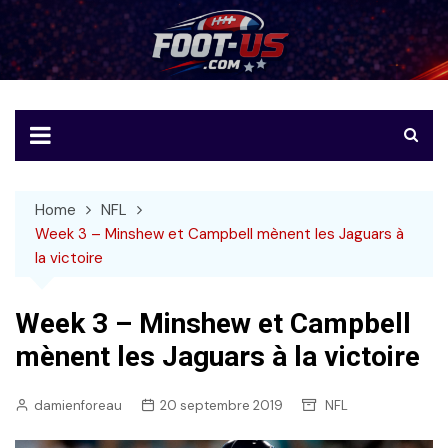
Skip
to
Foot-US
Le football américain en français
content
Home
NFL
Week 3 – Minshew et Campbell mènent les Jaguars à
la victoire
Week 3 – Minshew et Campbell
mènent les Jaguars à la victoire
damienforeau
20 septembre 2019
NFL