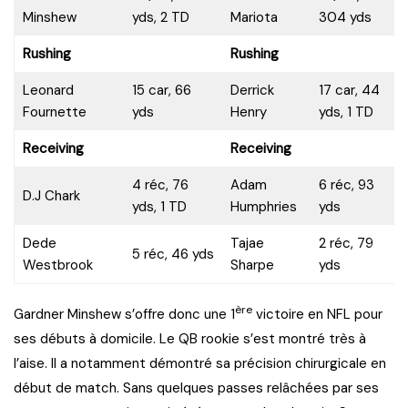
Minshew
yds, 2 TD
Mariota
304 yds
Rushing
Rushing
Leonard
15 car, 66
Derrick
17 car, 44
Fournette
yds
Henry
yds, 1 TD
Receiving
Receiving
4 réc, 76
Adam
6 réc, 93
D.J Chark
yds, 1 TD
Humphries
yds
Dede
Tajae
2 réc, 79
5 réc, 46 yds
Westbrook
Sharpe
yds
ère
Gardner Minshew s’offre donc une 1
victoire en NFL pour
ses débuts à domicile. Le QB rookie s’est montré très à
l’aise. Il a notamment démontré sa précision chirurgicale en
début de match. Sans quelques passes relâchées par ses