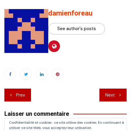
damienforeau
See author's posts
Navigation
Prev
Next
de
Laisser un commentaire
l’article
Confidentialité et cookies : ce site utilise des cookies. En continuant à
Vous devez
vous connecter
pour publier un commentaire.
utiliser ce site Web, vous acceptez leur utilisation.