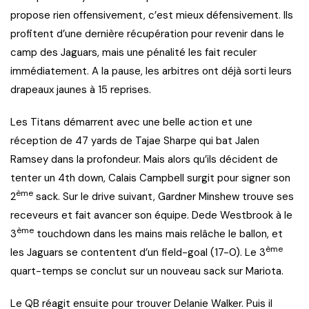
propose rien offensivement, c’est mieux défensivement. Ils
profitent d’une dernière récupération pour revenir dans le
camp des Jaguars, mais une pénalité les fait reculer
immédiatement. A la pause, les arbitres ont déjà sorti leurs
drapeaux jaunes à 15 reprises.
Les Titans démarrent avec une belle action et une
réception de 47 yards de Tajae Sharpe qui bat Jalen
Ramsey dans la profondeur. Mais alors qu’ils décident de
tenter un 4th down, Calais Campbell surgit pour signer son
ème
2
sack. Sur le drive suivant, Gardner Minshew trouve ses
receveurs et fait avancer son équipe. Dede Westbrook à le
ème
3
touchdown dans les mains mais relâche le ballon, et
ème
les Jaguars se contentent d’un field-goal (17-0). Le 3
quart-temps se conclut sur un nouveau sack sur Mariota.
Le QB réagit ensuite pour trouver Delanie Walker. Puis il