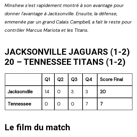
Minshew s’est rapidement montré à son avantage pour
donner l’avantage à Jacksonville. Ensuite, la défense,
emmenée par un grand Calais Campbell, a fait le reste pour
contrôler Marcus Mariota et les Titans.
JACKSONVILLE JAGUARS (1-2)
20 – TENNESSEE TITANS (1-2)
Q1
Q2
Q3
Q4
Score Final
Jacksonville
14
0
3
3
20
Tennessee
0
0
0
7
7
Le film du match