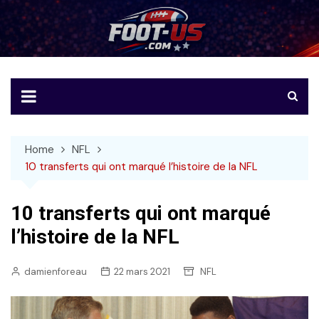
Skip
to
Foot-US
Le football américain en français
content
Home
NFL
10 transferts qui ont marqué l’histoire de la NFL
10 transferts qui ont marqué
l’histoire de la NFL
damienforeau
22 mars 2021
NFL