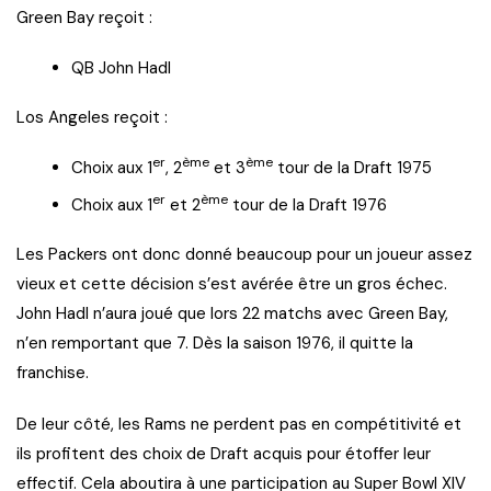
Green Bay reçoit :
QB John Hadl
Los Angeles reçoit :
er
ème
ème
Choix aux 1
, 2
et 3
tour de la Draft 1975
er
ème
Choix aux 1
et 2
tour de la Draft 1976
Les Packers ont donc donné beaucoup pour un joueur assez
vieux et cette décision s’est avérée être un gros échec.
John Hadl n’aura joué que lors 22 matchs avec Green Bay,
n’en remportant que 7. Dès la saison 1976, il quitte la
franchise.
De leur côté, les Rams ne perdent pas en compétitivité et
ils profitent des choix de Draft acquis pour étoffer leur
effectif. Cela aboutira à une participation au Super Bowl XIV