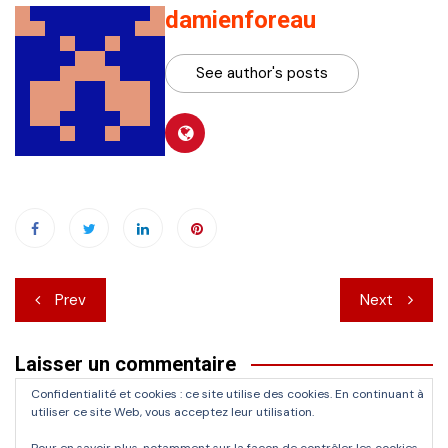
damienforeau
See author's posts
Navigation
Prev
Next
de
Laisser un commentaire
l’article
Confidentialité et cookies : ce site utilise des cookies. En continuant à
Vous devez
vous connecter
pour publier un commentaire.
utiliser ce site Web, vous acceptez leur utilisation.