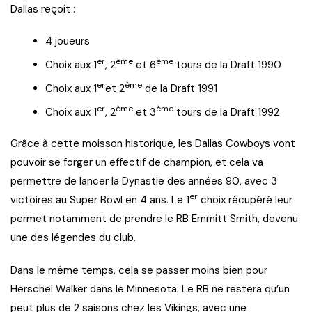
Dallas reçoit :
4 joueurs
er
ème
ème
Choix aux 1
, 2
et 6
tours de la Draft 1990
er
ème
Choix aux 1
et 2
de la Draft 1991
er
ème
ème
Choix aux 1
, 2
et 3
tours de la Draft 1992
Grâce à cette moisson historique, les Dallas Cowboys vont
pouvoir se forger un effectif de champion, et cela va
permettre de lancer la Dynastie des années 90, avec 3
er
victoires au Super Bowl en 4 ans. Le 1
choix récupéré leur
permet notamment de prendre le RB Emmitt Smith, devenu
une des légendes du club.
Dans le même temps, cela se passer moins bien pour
Herschel Walker dans le Minnesota. Le RB ne restera qu’un
peut plus de 2 saisons chez les Vikings, avec une