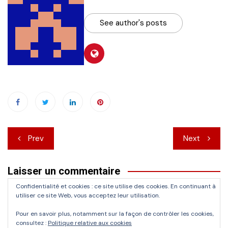
See author's posts
Navigation
Prev
Next
de
Laisser un commentaire
l’article
Confidentialité et cookies : ce site utilise des cookies. En continuant à
Vous devez
vous connecter
pour publier un commentaire.
utiliser ce site Web, vous acceptez leur utilisation.
Pour en savoir plus, notamment sur la façon de contrôler les cookies,
consultez :
Politique relative aux cookies