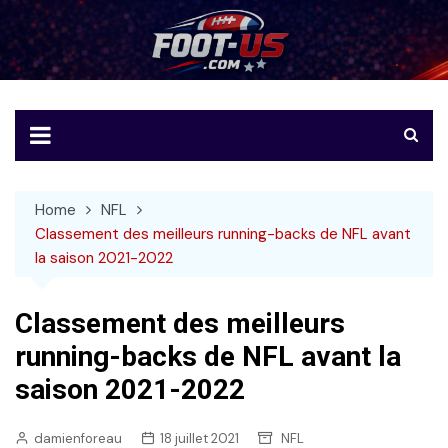
Skip
to
Foot-US
Le football américain en français
content
Home
NFL
Classement des meilleurs running-backs de NFL avant
la saison 2021-2022
Classement des meilleurs
running-backs de NFL avant la
saison 2021-2022
damienforeau
18 juillet 2021
NFL