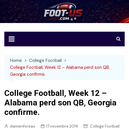
Skip
to
Foot-US
Le football américain en français
content
Home
College Football
College Football, Week 12 – Alabama perd son QB,
Georgia confirme.
College Football, Week 12 –
Alabama perd son QB, Georgia
confirme.
damienforeau
17 novembre 2019
College Football