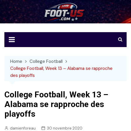
Skip
to
Foot-US
Le football américain en français
content
Home
College Football
College Football, Week 13 – Alabama se rapproche
des playoffs
College Football, Week 13 –
Alabama se rapproche des
playoffs
damienforeau
30 novembre 2020