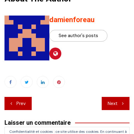
damienforeau
See author's posts
Navigation
Prev
Next
de
Laisser un commentaire
l’article
Confidentialité et cookies : ce site utilise des cookies. En continuant à