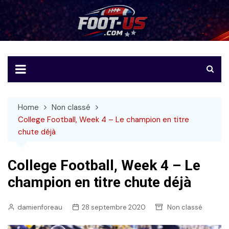
Skip
to
Foot-US
Le football américain en français
content
Home
Non classé
College Football, Week 4 – Le champion en titre
chute déjà
College Football, Week 4 – Le
champion en titre chute déjà
damienforeau
28 septembre 2020
Non classé