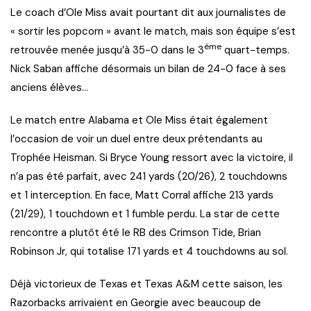
Le coach d’Ole Miss avait pourtant dit aux journalistes de
« sortir les popcorn » avant le match, mais son équipe s’est
ème
retrouvée menée jusqu’à 35-0 dans le 3
quart-temps.
Nick Saban affiche désormais un bilan de 24-0 face à ses
anciens élèves…
Le match entre Alabama et Ole Miss était également
l’occasion de voir un duel entre deux prétendants au
Trophée Heisman. Si Bryce Young ressort avec la victoire, il
n’a pas été parfait, avec 241 yards (20/26), 2 touchdowns
et 1 interception. En face, Matt Corral affiche 213 yards
(21/29), 1 touchdown et 1 fumble perdu. La star de cette
rencontre a plutôt été le RB des Crimson Tide, Brian
Robinson Jr, qui totalise 171 yards et 4 touchdowns au sol.
Déjà victorieux de Texas et Texas A&M cette saison, les
Razorbacks arrivaient en Georgie avec beaucoup de