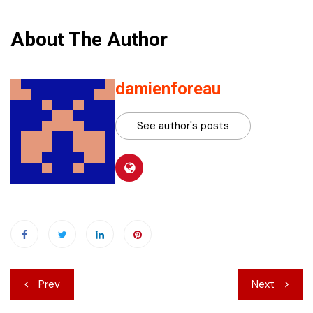
About The Author
damienforeau
See author's posts
Navigation
Prev
Next
de