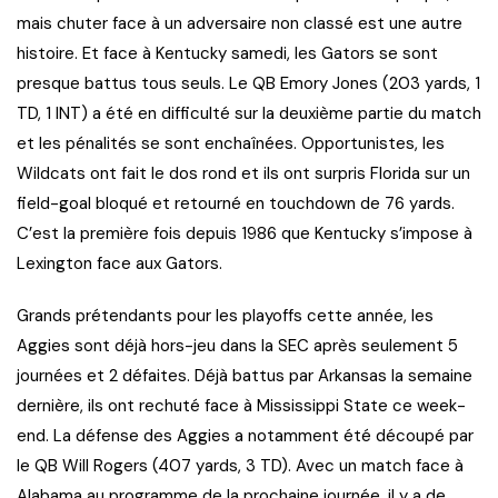
mais chuter face à un adversaire non classé est une autre
histoire. Et face à Kentucky samedi, les Gators se sont
presque battus tous seuls. Le QB Emory Jones (203 yards, 1
TD, 1 INT) a été en difficulté sur la deuxième partie du match
et les pénalités se sont enchaînées. Opportunistes, les
Wildcats ont fait le dos rond et ils ont surpris Florida sur un
field-goal bloqué et retourné en touchdown de 76 yards.
C’est la première fois depuis 1986 que Kentucky s’impose à
Lexington face aux Gators.
Grands prétendants pour les playoffs cette année, les
Aggies sont déjà hors-jeu dans la SEC après seulement 5
journées et 2 défaites. Déjà battus par Arkansas la semaine
dernière, ils ont rechuté face à Mississippi State ce week-
end. La défense des Aggies a notamment été découpé par
le QB Will Rogers (407 yards, 3 TD). Avec un match face à
Alabama au programme de la prochaine journée, il y a de