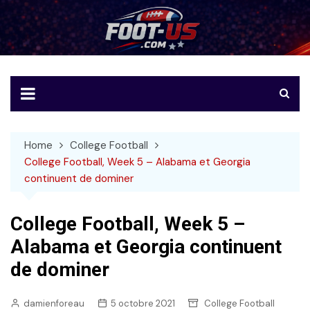
Skip
to
Foot-US
Le football américain en français
content
Home
College Football
College Football, Week 5 – Alabama et Georgia
continuent de dominer
College Football, Week 5 –
Alabama et Georgia continuent
de dominer
damienforeau
5 octobre 2021
College Football