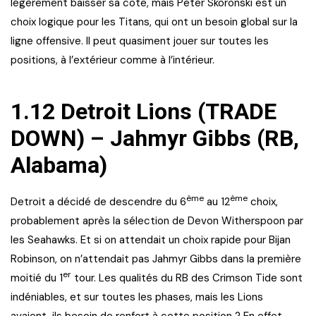
légèrement baisser sa cote, mais Peter Skoronski est un
choix logique pour les Titans, qui ont un besoin global sur la
ligne offensive. Il peut quasiment jouer sur toutes les
positions, à l’extérieur comme à l’intérieur.
1.12 Detroit Lions (TRADE
DOWN) – Jahmyr Gibbs (RB,
Alabama)
ème
ème
Detroit a décidé de descendre du 6
au 12
choix,
probablement après la sélection de Devon Witherspoon par
les Seahawks. Et si on attendait un choix rapide pour Bijan
Robinson, on n’attendait pas Jahmyr Gibbs dans la première
er
moitié du 1
tour. Les qualités du RB des Crimson Tide sont
indéniables, et sur toutes les phases, mais les Lions
avaient-ils besoin de renfort à cette position ? En effet,