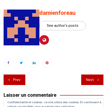
damienforeau
See author's posts
Navigation
Prev
Next
de
Laisser un commentaire
l’article
Confidentialité et cookies : ce site utilise des cookies. En continuant à
Vous devez
vous connecter
pour publier un commentaire.
utiliser ce site Web, vous acceptez leur utilisation.