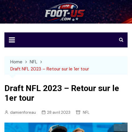
Skip
to
Foot-US
Le football américain en français
content
Home
NFL
Draft NFL 2023 – Retour sur le 1er tour
Draft NFL 2023 – Retour sur le
1er tour
damienforeau
28 avril 2023
NFL