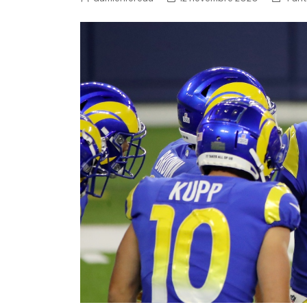
NFL – Power Rankings
Pronostics et paris NFL 
Super Bowl LIX
Histoire et Légendes