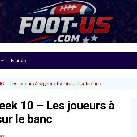
Foot-US
France
op 25
0 – Les joueurs à aligner et à laisser sur le banc
eek 10 – Les joueurs à
32
sur le banc
asy