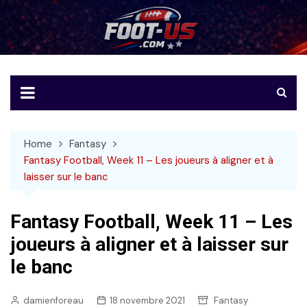
Skip
to
Foot-US
Le football américain en français
content
Home
Fantasy
Fantasy Football, Week 11 – Les joueurs à aligner et à
laisser sur le banc
Fantasy Football, Week 11 – Les
joueurs à aligner et à laisser sur
le banc
damienforeau
18 novembre 2021
Fantasy