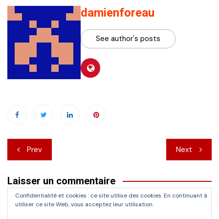
damienforeau
See author's posts
Navigation
Prev
Next
de
Laisser un commentaire
l’article
Confidentialité et cookies : ce site utilise des cookies. En continuant à
Vous devez
vous connecter
pour publier un commentaire.
utiliser ce site Web, vous acceptez leur utilisation.