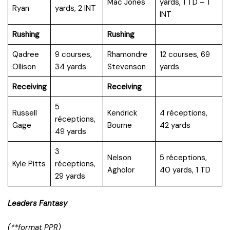
Mac Jones
yards, 1 TD – 1
Ryan
yards, 2 INT
INT
Rushing
Rushing
Qadree
9 courses,
Rhamondre
12 courses, 69
Ollison
34 yards
Stevenson
yards
Receiving
Receiving
5
Russell
Kendrick
4 réceptions,
réceptions,
Gage
Bourne
42 yards
49 yards
3
Nelson
5 réceptions,
Kyle Pitts
réceptions,
Agholor
40 yards, 1 TD
29 yards
Leaders Fantasy
(**format PPR)