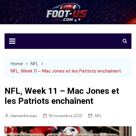
Skip
to
Foot-US
Le football américain en français
content
Home
NFL
NFL, Week 11 – Mac Jones et les Patriots enchaînent
NFL, Week 11 – Mac Jones et
les Patriots enchaînent
damienforeau
19 novembre 2021
NFL