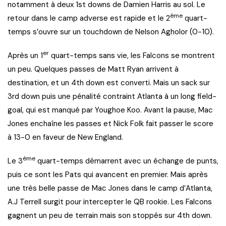
notamment à deux 1st downs de Damien Harris au sol. Le
ème
retour dans le camp adverse est rapide et le 2
quart-
temps s’ouvre sur un touchdown de Nelson Agholor (0-10).
er
Après un 1
quart-temps sans vie, les Falcons se montrent
un peu. Quelques passes de Matt Ryan arrivent à
destination, et un 4th down est converti. Mais un sack sur
3rd down puis une pénalité contraint Atlanta à un long field-
goal, qui est manqué par Youghoe Koo. Avant la pause, Mac
Jones enchaîne les passes et Nick Folk fait passer le score
à 13-0 en faveur de New England.
ème
Le 3
quart-temps démarrent avec un échange de punts,
puis ce sont les Pats qui avancent en premier. Mais après
une très belle passe de Mac Jones dans le camp d’Atlanta,
A.J Terrell surgit pour intercepter le QB rookie. Les Falcons
gagnent un peu de terrain mais son stoppés sur 4th down.