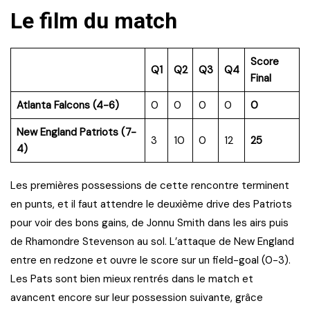
Le film du match
Score
Q1
Q2
Q3
Q4
Final
Atlanta Falcons (4-6)
0
0
0
0
0
New England Patriots (7-
3
10
0
12
25
4)
Les premières possessions de cette rencontre terminent
en punts, et il faut attendre le deuxième drive des Patriots
pour voir des bons gains, de Jonnu Smith dans les airs puis
de Rhamondre Stevenson au sol. L’attaque de New England
entre en redzone et ouvre le score sur un field-goal (0-3).
Les Pats sont bien mieux rentrés dans le match et
avancent encore sur leur possession suivante, grâce