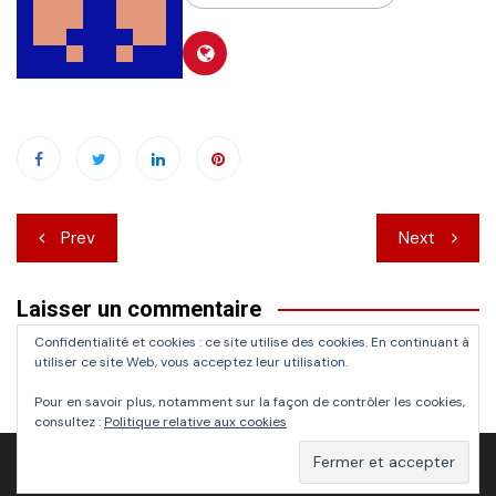
Navigation
Prev
Next
de
Laisser un commentaire
l’article
Confidentialité et cookies : ce site utilise des cookies. En continuant à
Vous devez
vous connecter
pour publier un commentaire.
utiliser ce site Web, vous acceptez leur utilisation.
Pour en savoir plus, notamment sur la façon de contrôler les cookies,
consultez :
Politique relative aux cookies