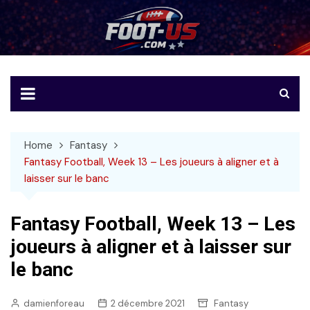
Skip
to
Foot-US
Le football américain en français
content
Home
Fantasy
Fantasy Football, Week 13 – Les joueurs à aligner et à
laisser sur le banc
Fantasy Football, Week 13 – Les
joueurs à aligner et à laisser sur
le banc
damienforeau
2 décembre 2021
Fantasy