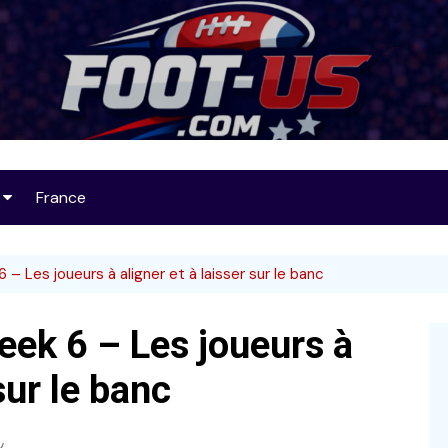
Foot-US
France
op 25
 – Les joueurs à aligner et à laisser sur le banc
eek 6 – Les joueurs à
32
sur le banc
y