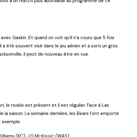
 Moss a un match plus abordable au programme de ce
avec Gaskin. Et quand on voit qu’il n’a couru que 5 fois
il a été souvent visé dans le jeu aérien et a sorti un gros
ksonville, il peut de nouveau être en vue.
 le rookie est présent et il est régulier. Face à Las
de la saison. La semaine dernière, les Bears l’ont emporté
t exemple.
 Williams (KC), J.D McKissic (WAS)