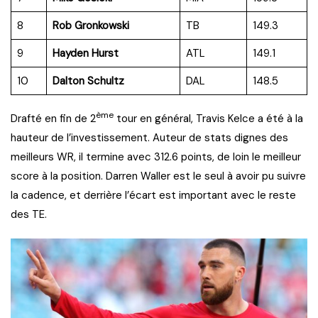
8
Rob Gronkowski
TB
149.3
9
Hayden Hurst
ATL
149.1
10
Dalton Schultz
DAL
148.5
ème
Drafté en fin de 2
tour en général, Travis Kelce a été à la
hauteur de l’investissement. Auteur de stats dignes des
meilleurs WR, il termine avec 312.6 points, de loin le meilleur
score à la position. Darren Waller est le seul à avoir pu suivre
la cadence, et derrière l’écart est important avec le reste
des TE.