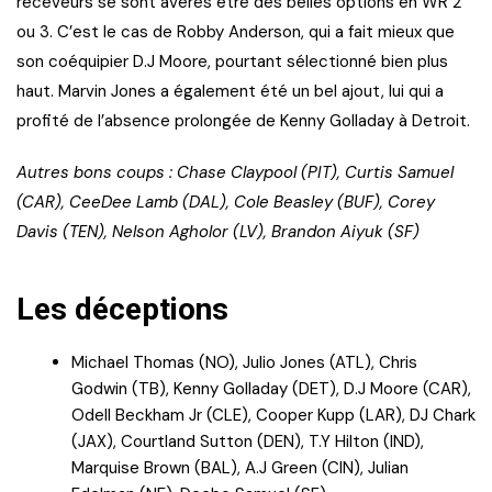
receveurs se sont avérés être des belles options en WR 2
ou 3. C’est le cas de Robby Anderson, qui a fait mieux que
son coéquipier D.J Moore, pourtant sélectionné bien plus
haut. Marvin Jones a également été un bel ajout, lui qui a
profité de l’absence prolongée de Kenny Golladay à Detroit.
Autres bons coups : Chase Claypool (PIT), Curtis Samuel
(CAR), CeeDee Lamb (DAL), Cole Beasley (BUF), Corey
Davis (TEN), Nelson Agholor (LV), Brandon Aiyuk (SF)
Les déceptions
Michael Thomas (NO), Julio Jones (ATL), Chris
Godwin (TB), Kenny Golladay (DET), D.J Moore (CAR),
Odell Beckham Jr (CLE), Cooper Kupp (LAR), DJ Chark
(JAX), Courtland Sutton (DEN), T.Y Hilton (IND),
Marquise Brown (BAL), A.J Green (CIN), Julian