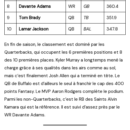
8
Davante Adams
WR
GB
360.4
9
Tom Brady
QB
TB
351.9
10
Lamar Jackson
QB
BAL
347.8
En fin de saison, le classement est dominé par les
Quarterbacks, qui occupent les 6 premières positions et 8
des 10 premières places. Kyler Murray a longtemps mené la
charge grâce à ses qualités dans les airs comme au sol,
mais c’est finalement Josh Allen qui a terminé en tête. Le
QB de Buffalo est d’ailleurs le seul à franchir le cap des 400
points Fantasy. Le MVP Aaron Rodgers complète le podium.
Parmi les non-Quarterbacks, c’est le RB des Saints Alvin
Kamara qui est la référence. Il est suivi d’assez près par le
WR Davante Adams.