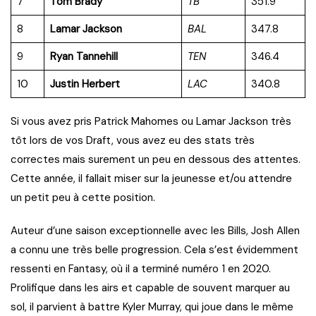
7
Tom Brady
TB
351.9
8
Lamar Jackson
BAL
347.8
9
Ryan Tannehill
TEN
346.4
10
Justin Herbert
LAC
340.8
Si vous avez pris Patrick Mahomes ou Lamar Jackson très
tôt lors de vos Draft, vous avez eu des stats très
correctes mais surement un peu en dessous des attentes.
Cette année, il fallait miser sur la jeunesse et/ou attendre
un petit peu à cette position.
Auteur d’une saison exceptionnelle avec les Bills, Josh Allen
a connu une très belle progression. Cela s’est évidemment
ressenti en Fantasy, où il a terminé numéro 1 en 2020.
Prolifique dans les airs et capable de souvent marquer au
sol, il parvient à battre Kyler Murray, qui joue dans le même