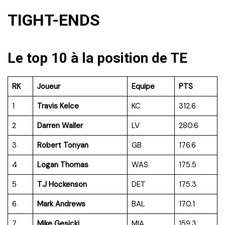
TIGHT-ENDS
Le top 10 à la position de TE
RK
Joueur
Equipe
PTS
1
Travis Kelce
KC
312.6
2
Darren Waller
LV
280.6
3
Robert Tonyan
GB
176.6
4
Logan Thomas
WAS
175.5
5
T.J Hockenson
DET
175.3
6
Mark Andrews
BAL
170.1
7
Mike Gesicki
MIA
159.3