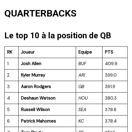
QUARTERBACKS
Le top 10 à la position de QB
RK
Joueur
Equipe
PTS
1
Josh Allen
BUF
409.9
2
Kyler Murray
ARI
399.0
3
Aaron Rodgers
GB
391.9
4
Deshaun Watson
HOU
380.3
5
Russell Wilson
SEA
378.6
6
Patrick Mahomes
KC
378.4