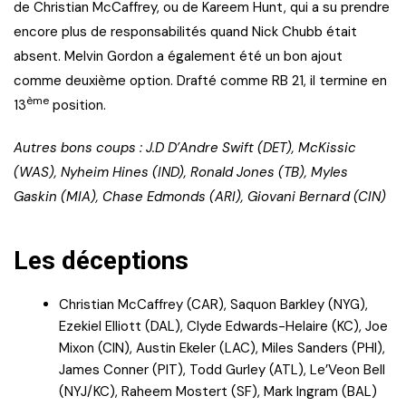
de Christian McCaffrey, ou de Kareem Hunt, qui a su prendre
encore plus de responsabilités quand Nick Chubb était
absent. Melvin Gordon a également été un bon ajout
comme deuxième option. Drafté comme RB 21, il termine en
ème
13
position.
Autres bons coups : J.D D’Andre Swift (DET), McKissic
(WAS), Nyheim Hines (IND), Ronald Jones (TB), Myles
Gaskin (MIA), Chase Edmonds (ARI), Giovani Bernard (CIN)
Les déceptions
Christian McCaffrey (CAR), Saquon Barkley (NYG),
Ezekiel Elliott (DAL), Clyde Edwards-Helaire (KC), Joe
Mixon (CIN), Austin Ekeler (LAC), Miles Sanders (PHI),
James Conner (PIT), Todd Gurley (ATL), Le’Veon Bell
(NYJ/KC), Raheem Mostert (SF), Mark Ingram (BAL)