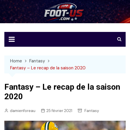
Skip
to
Foot-US
Le football américain en français
content
Home
Fantasy
Fantasy – Le recap de la saison 2020
Fantasy – Le recap de la saison
2020
damienforeau
25 février 2021
Fantasy