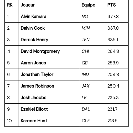
RK
Joueur
Equipe
PTS
1
Alvin Kamara
NO
377.8
2
Dalvin Cook
MIN
337.8
3
Derrick Henry
TEN
335.1
4
David Montgomery
CHI
264.8
5
Aaron Jones
GB
258.9
6
Jonathan Taylor
IND
254.8
7
James Robinson
JAX
250.4
8
Josh Jacobs
LV
235.3
9
Ezekiel Elliott
DAL
231.7
10
Kareem Hunt
CLE
218.5