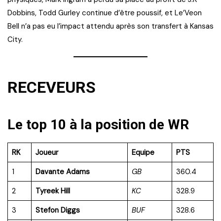
Dobbins, Todd Gurley continue d’être poussif, et Le’Veon
Bell n’a pas eu l’impact attendu après son transfert à Kansas
City.
RECEVEURS
Le top 10 à la position de WR
RK
Joueur
Equipe
PTS
1
Davante Adams
GB
360.4
2
Tyreek Hill
KC
328.9
3
Stefon Diggs
BUF
328.6