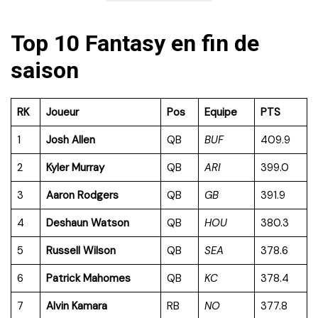
Top 10 Fantasy en fin de
saison
RK
Joueur
Pos
Equipe
PTS
1
Josh Allen
QB
BUF
409.9
2
Kyler Murray
QB
ARI
399.0
3
Aaron Rodgers
QB
GB
391.9
4
Deshaun Watson
QB
HOU
380.3
5
Russell Wilson
QB
SEA
378.6
6
Patrick Mahomes
QB
KC
378.4
7
Alvin Kamara
RB
NO
377.8