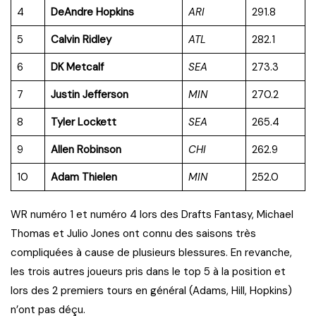
4
DeAndre Hopkins
ARI
291.8
5
Calvin Ridley
ATL
282.1
6
DK Metcalf
SEA
273.3
7
Justin Jefferson
MIN
270.2
8
Tyler Lockett
SEA
265.4
9
Allen Robinson
CHI
262.9
10
Adam Thielen
MIN
252.0
WR numéro 1 et numéro 4 lors des Drafts Fantasy, Michael
Thomas et Julio Jones ont connu des saisons très
compliquées à cause de plusieurs blessures. En revanche,
les trois autres joueurs pris dans le top 5 à la position et
lors des 2 premiers tours en général (Adams, Hill, Hopkins)
n’ont pas déçu.