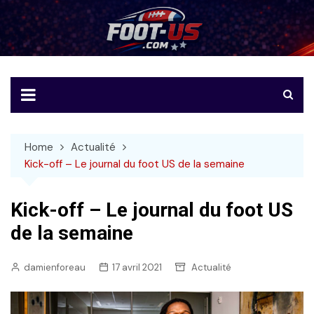
Skip
to
Foot-US
Le football américain en français
content
Home
Actualité
Kick-off – Le journal du foot US de la semaine
Kick-off – Le journal du foot US
de la semaine
damienforeau
17 avril 2021
Actualité