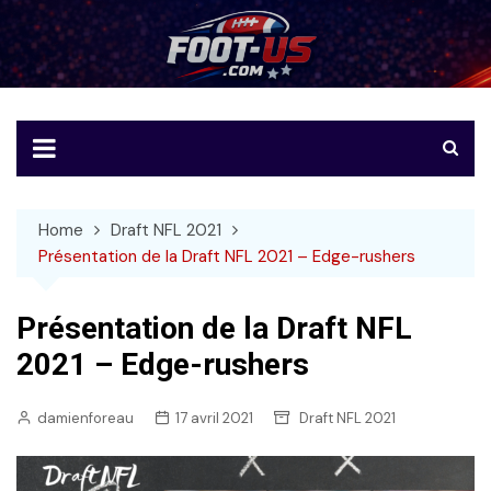
Skip
to
Foot-US
Le football américain en français
content
Home
Draft NFL 2021
Présentation de la Draft NFL 2021 – Edge-rushers
Présentation de la Draft NFL
2021 – Edge-rushers
damienforeau
17 avril 2021
Draft NFL 2021