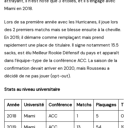
attrayant, il n’est noté que 3 étoiles, et il s’engage avec
Miami en 2018.
Lors de sa première année avec les Hurricanes, il joue lors
des 2 premiers matchs mais se blesse ensuite à la cheville.
En 2019, il démarre comme remplaçant mais prend
rapidement une place de titulaire. Il signe notamment 15.5
sacks, est élu Meilleur Rookie Défensif du pays et apparaît
dans l’équipe-type de la conférence ACC. La saison de la
confirmation devait arriver en 2020, mais Rousseau a
décidé de ne pas jouer (opt-out).
Stats au niveau universitaire
Année
Université
Conférence
Matchs
Plaquages
TF
2018
Miami
ACC
1
5
0.0
2019
Miami
ACC
13
54
19.