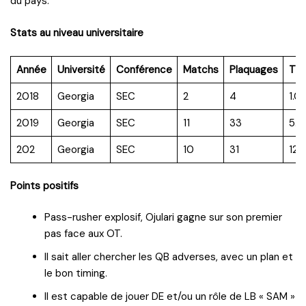
du pays.
Stats au niveau universitaire
Année
Université
Conférence
Matchs
Plaquages
TF
2018
Georgia
SEC
2
4
1.0
2019
Georgia
SEC
11
33
5.0
202
Georgia
SEC
10
31
12.5
Points positifs
Pass-rusher explosif, Ojulari gagne sur son premier
pas face aux OT.
Il sait aller chercher les QB adverses, avec un plan et
le bon timing.
Il est capable de jouer DE et/ou un rôle de LB « SAM »