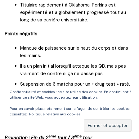
Titulaire rapidement à Oklahoma, Perkins est
expérimenté et a globalement progressé tout au
long de sa carrière universitaire.
Points négatifs
Manque de puissance sur le haut du corps et dans
les mains.
Il a un plan initial lorsqu’il attaque les QB, mais pas
vraiment de contre si ça ne passe pas.
Suspension de 6 matchs pour un « drug test » raté.
Confidentialité et cookies : ce site utilise des cookies. En continuant à
Après sa suspension, Ronnie Perkins est revenu pour en
utiliser ce site Web, vous acceptez leur utilisation.
découdre et il a montré de très belles choses. S’il continue
Pour en savoir plus, notamment sur la façon de contrôler les cookies,
d’ajouter un peu de puissance à son jeu, il peut devenir un
consultez :
Politique relative aux cookies
pass-rusher d’impact au niveau supérieur.
ème
ème
Projection : Fin du 2
tour / 3
tour