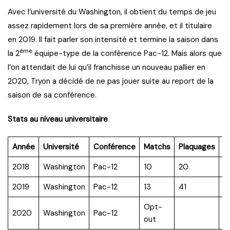
Avec l’université du Washington, il obtient du temps de jeu
assez rapidement lors de sa première année, et il titulaire
en 2019. Il fait parler son intensité et termine la saison dans
ème
la 2
équipe-type de la conférence Pac-12. Mais alors que
l’on attendait de lui qu’il franchisse un nouveau pallier en
2020, Tryon a décidé de ne pas jouer suite au report de la
saison de sa conférence.
Stats au niveau universitaire
Année
Université
Conférence
Matchs
Plaquages
T
2018
Washington
Pac-12
10
20
2
2019
Washington
Pac-12
13
41
12
Opt-
2020
Washington
Pac-12
out