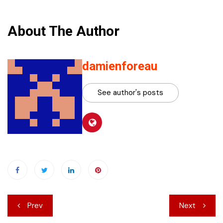
About The Author
damienforeau
See author's posts
Navigation
Prev
Next
de