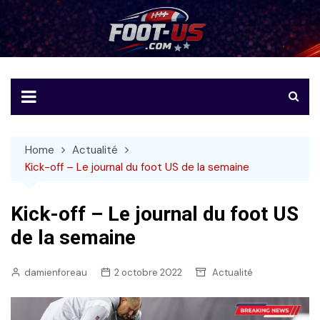
Skip
to
Foot-US
Le football américain en français
content
Home
Actualité
Kick-off – Le journal du foot US de la semaine
Kick-off – Le journal du foot US
de la semaine
damienforeau
2 octobre 2022
Actualité