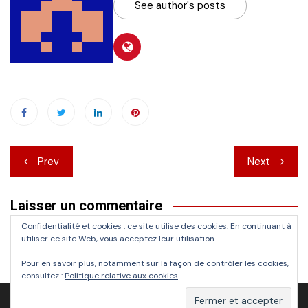
See author's posts
Navigation
Prev
Next
de
Laisser un commentaire
l’article
Confidentialité et cookies : ce site utilise des cookies. En continuant à
Vous devez
vous connecter
pour publier un commentaire.
utiliser ce site Web, vous acceptez leur utilisation.
Pour en savoir plus, notamment sur la façon de contrôler les cookies,
consultez :
Politique relative aux cookies