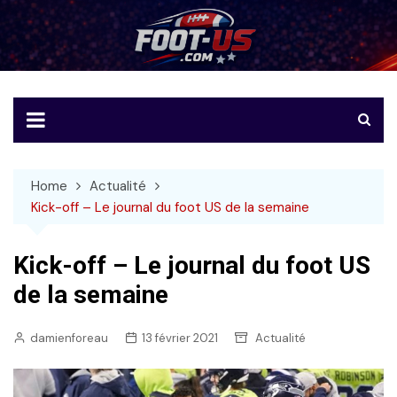
Skip
to
Foot-US
Le football américain en français
content
Home
Actualité
Kick-off – Le journal du foot US de la semaine
Kick-off – Le journal du foot US
de la semaine
damienforeau
13 février 2021
Actualité