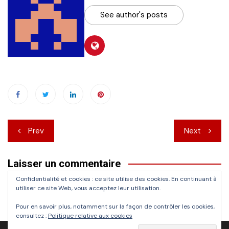
See author's posts
Navigation
Prev
Next
de
Laisser un commentaire
l’article
Confidentialité et cookies : ce site utilise des cookies. En continuant à
Vous devez
vous connecter
pour publier un commentaire.
utiliser ce site Web, vous acceptez leur utilisation.
Pour en savoir plus, notamment sur la façon de contrôler les cookies,
consultez :
Politique relative aux cookies