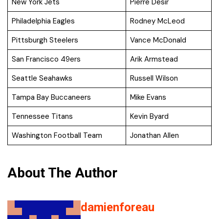
New York Jets
Pierre Desir
Philadelphia Eagles
Rodney McLeod
Pittsburgh Steelers
Vance McDonald
San Francisco 49ers
Arik Armstead
Seattle Seahawks
Russell Wilson
Tampa Bay Buccaneers
Mike Evans
Tennessee Titans
Kevin Byard
Washington Football Team
Jonathan Allen
About The Author
damienforeau