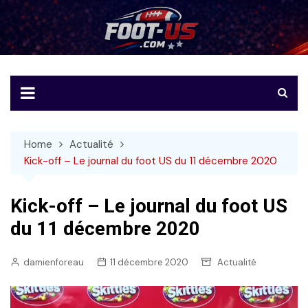
Skip
to
Foot-US
Le football américain en français
content
Home
Actualité
Kick-off – Le journal du foot US du 11 décembre 2020
Kick-off – Le journal du foot US
du 11 décembre 2020
damienforeau
11 décembre 2020
Actualité