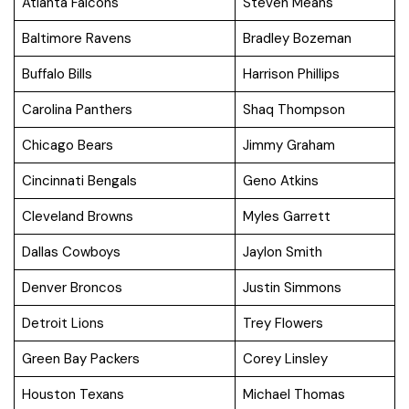
Atlanta Falcons
Steven Means
Baltimore Ravens
Bradley Bozeman
Buffalo Bills
Harrison Phillips
Carolina Panthers
Shaq Thompson
Chicago Bears
Jimmy Graham
Cincinnati Bengals
Geno Atkins
Cleveland Browns
Myles Garrett
Dallas Cowboys
Jaylon Smith
Denver Broncos
Justin Simmons
Detroit Lions
Trey Flowers
Green Bay Packers
Corey Linsley
Houston Texans
Michael Thomas