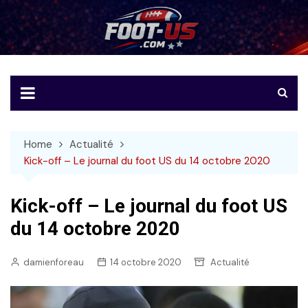
Skip
to
Foot-US
Le football américain en français
content
Home
Actualité
Kick-off – Le journal du foot US du 14 octobre 2020
Kick-off – Le journal du foot US
du 14 octobre 2020
damienforeau
14 octobre 2020
Actualité